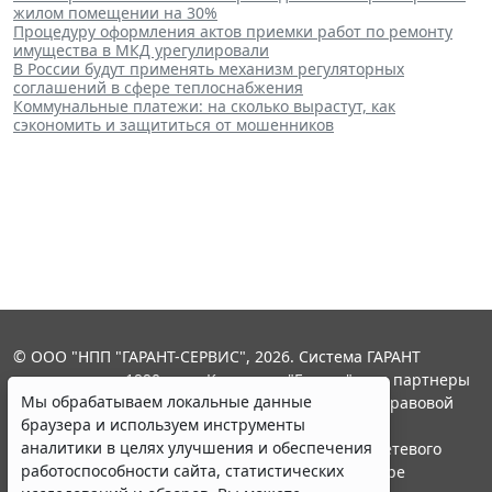
жилом помещении на 30%
Процедуру оформления актов приемки работ по ремонту
имущества в МКД урегулировали
В России будут применять механизм регуляторных
соглашений в сфере теплоснабжения
Коммунальные платежи: на сколько вырастут, как
сэкономить и защититься от мошенников
© ООО "НПП "ГАРАНТ-СЕРВИС", 2026. Система ГАРАНТ
выпускается с 1990 года. Компания "Гарант" и ее партнеры
Мы обрабатываем локальные данные
являются участниками Российской ассоциации правовой
браузера и используем инструменты
информации ГАРАНТ.
аналитики в целях улучшения и обеспечения
Портал ГАРАНТ.РУ зарегистрирован в качестве сетевого
работоспособности сайта, статистических
издания Федеральной службой по надзору в сфере