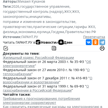
Авторы:
Михаил Куканов
Теги:
2026
,
государственное управление
,
государственный контроль (надзор)
,
ЖКУ
,
ЖКХ
,
законопроекты
,
инициативы
,
поправки и изменения в законодательстве
,
правотворчество
,
практические ситуации
,
тарифы ЖКХ
,
физлица
,
экономика
,
юрлица
,
Госдума
,
Правительство РФ
Источник:
ГАРАНТ.РУ
Перепечатка
Читать ГАРАНТ.РУ в
Новости
и
Дзен
Документы по теме:
Жилищный кодекс Российской Федерации
Федеральный закон от 26 марта 2003 г. № 35-ФЗ "
Об
электроэнергетике
"
Федеральный закон от 27 июля 2010 г. № 190-ФЗ "
О
теплоснабжении
"
Федеральный закон от 7 декабря 2011 г. № 416-ФЗ "
О
водоснабжении и водоотведении
"
Федеральный закон от 31 марта 1999 г. № 69-ФЗ "
О
газоснабжении в Российской Федерации
"
Читайте также:
Требования к прогнозированию потребления
электроэнергии скорректируют
Как сократить ежемесячные расходы на электроэнергию в