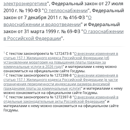
электроэнергетике
", Федеральный закон от 27 июля
2010 г. № 190-ФЗ "
О теплоснабжении
", Федеральный
закон от 7 декабря 2011 г. № 416-ФЗ "
О
водоснабжении и водоотведении
" и Федеральный
закон от 31 марта 1999 г. № 69-ФЗ "
О газоснабжении
в Российской Федерации
".
1
С текстом законопроекта № 1272473-8 "
О внесении изменения в
статью 157.1 Жилищного кодекса Российской Федерации (об
установлении моратория на повышение платы граждан за
коммунальные услуги в 2026 году)
" и материалами к нему можно
ознакомиться на официальном сайте Госдумы.
2
С текстом законопроекта № 1272398-8 "
О внесении изменения в
статью 157.1 Жилищного кодекса Российской Федерации (в части
ограничения периодичности индексации размера вносимой
гражданами платы за коммунальные услуги)
" и материалами к нему
можно ознакомиться на официальном сайте Госдумы.
3
С текстом законопроекта № 1272397-8 "
О внесении изменений в
отдельные законодательные акты Российской Федерации
" и
материалами к нему можно ознакомиться на официальном сайте
Госдумы.