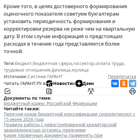
Кроме того, в целях достоверного формирования
оценочного показателя советуем бухгалтерам
установить периодичность формирования и
корректировки резерва
не реже чем на квартальную
дату
. В этом случае информация о предстоящих
расходах в течение года представляется более
точной.
Теги:
бюджет
,
бюджетная сфера
,
госсектор
,
оплата труда
,
трудовые отношения
,
физлица
,
юрлица
Источник:
Система ГАРАНТ
Перепечатка
Читать ГАРАНТ.РУ в
Новости
и
Дзен
Документы по теме:
Бюджетный кодекс Российской Федерации
Читайте также:
Перечни кодов бюджетной классификации скорректируют с
15 июня 2026 года
Правила работы с невостребованной кредиторской
задолженностью остались прежними
Какие первичные документы применять при