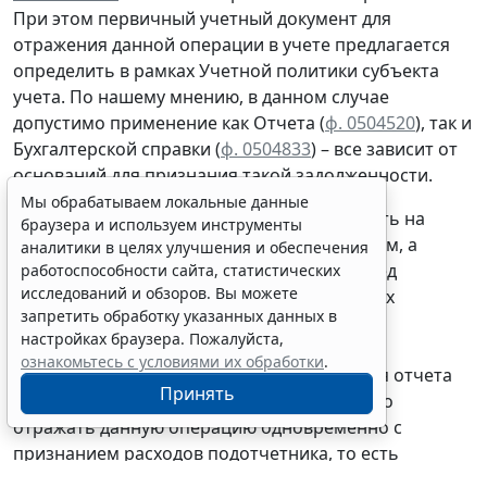
При этом первичный учетный документ для
отражения данной операции в учете предлагается
определить в рамках Учетной политики субъекта
учета. По нашему мнению, в данном случае
допустимо применение как Отчета (
ф. 0504520
), так и
Бухгалтерской справки
(
ф. 0504833
) – все зависит от
оснований для признания такой задолженности.
Мы обрабатываем локальные данные
Например, если дебиторская задолженность на
браузера и используем инструменты
счете 208 00
по выданным под отчет суммам, а
аналитики в целях улучшения и обеспечения
именно задолженность подотчетника перед
работоспособности сайта, статистических
исследований и обзоров. Вы можете
учреждением
по возврату
предоставленных
запретить обработку указанных данных в
подотчет денежных средств или денежных
настройках браузера. Пожалуйста,
документов, образовалась
на основании
ознакомьтесь с условиями их обработки
.
утвержденного руководителем учреждения отчета
Принять
подотчетного лица, то вполне обоснованно
отражать данную операцию
одновременно
с
признанием расходов подотчетника, то есть
согласно
Отчету (
ф. 0504520
). В отдельных случаях