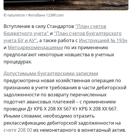
© naturetron / Фотобанк 123RF.com
Вступление в силу Стандартов
"План счетов
бюджетного учета"
и
"План счетов бухгалтерского
учета БУ и АУ"
, а также работа с
Инструкцией № 193н
и
Методрекомендациями
по их применению
предполагают некоторые новшества в учетных
процедурах.
Допустимыми бухгалтерскими записями
предусмотрена
новая
хозяйственная операция по
признанию
в учете
требования
в части дебиторской
задолженности
по возврату
перечисленных
подотчет авансовых платежей – с применением
проводки
Дт
КРБ Х 208 ХХ 567
Кт
КРБ Х 208 ХХ 667.
Иными словами, необходимо отразить
реклассификацию дебиторской задолженности на
счете 208 00
из немонетарного в монетарный актив.