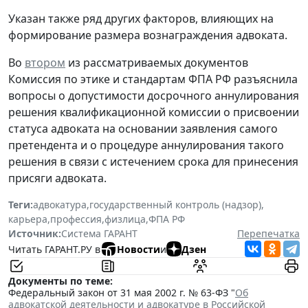
Указан также ряд других факторов, влияющих на
формирование размера вознаграждения адвоката.
Во
втором
из рассматриваемых документов
Комиссия по этике и стандартам ФПА РФ разъяснила
вопросы о допустимости досрочного аннулирования
решения квалификационной комиссии о присвоении
статуса адвоката на основании заявления самого
претендента и о процедуре аннулирования такого
решения в связи с истечением срока для принесения
присяги адвоката.
Теги:
адвокатура
,
государственный контроль (надзор)
,
карьера
,
профессия
,
физлица
,
ФПА РФ
Источник:
Система ГАРАНТ
Перепечатка
Читать ГАРАНТ.РУ в
Новости
и
Дзен
Документы по теме:
Федеральный закон от 31 мая 2002 г. № 63-ФЗ "
Об
адвокатской деятельности и адвокатуре в Российской