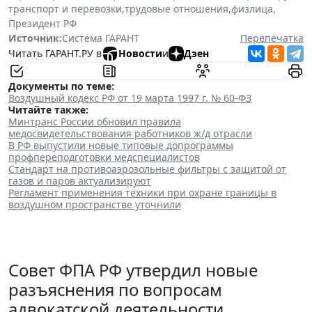
транспорт и перевозки
,
трудовые отношения
,
физлица
,
Президент РФ
Источник:
Система ГАРАНТ
Перепечатка
Читать ГАРАНТ.РУ в
Новости
и
Дзен
Документы по теме:
Воздушный кодекс РФ от 19 марта 1997 г. № 60-ФЗ
Читайте также:
Минтранс России обновил правила
медосвидетельствования работников ж/д отрасли
В РФ выпустили новые типовые допрограммы
профпереподготовки медспециалистов
Стандарт на противоаэрозольные фильтры с защитой от
газов и паров актуализируют
Регламент применения техники при охране границы в
воздушном пространстве уточнили
Совет ФПА РФ утвердил новые
разъяснения по вопросам
адвокатской деятельности