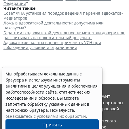
Федерации
"
Читайте также:
Совет ФПА установил порядок ведения перечня адвокатов-
медиаторов
Ложь в адвокатской деятельности: допустима или
наказуема?
Гарантии в адвокатской деятельности: может ли доверитель
рассчитывать на положительный результат
Адвокатские палаты вправе применять УСН при
соблюдении условий и ограничений
Мы обрабатываем локальные данные
браузера и используем инструменты
аналитики в целях улучшения и обеспечения
работоспособности сайта, статистических
© ООО "НПП "ГАРАНТ-СЕРВИС", 2026. Система ГАРАНТ
исследований и обзоров. Вы можете
выпускается с 1990 года. Компания "Гарант" и ее партнеры
запретить обработку указанных данных в
являются участниками Российской ассоциации правовой
настройках браузера. Пожалуйста,
информации ГАРАНТ.
ознакомьтесь с условиями их обработки
.
Портал ГАРАНТ.РУ зарегистрирован в качестве сетевого
Принять
издания Федеральной службой по надзору в сфере