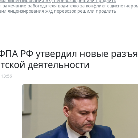
вил лицензирования ж/д перевозок решили продлить
л замечание работодателя водителю за конфликт с диспетчеро
вил лицензирования ж/д перевозок решили продлить
ФПА РФ утвердил новые разъ
тской деятельности
 13:56