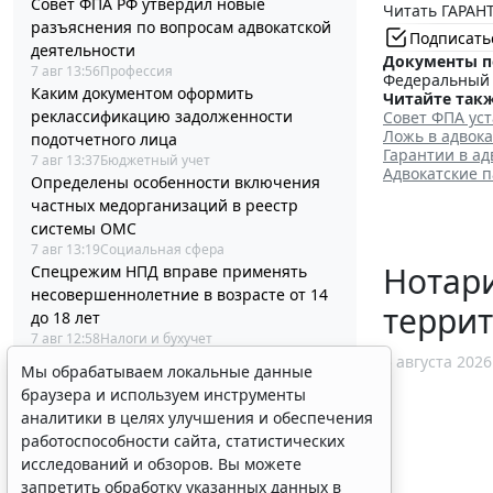
Совет ФПА РФ утвердил новые
Читать ГАРАНТ
разъяснения по вопросам адвокатской
Подписать
деятельности
Документы п
7 авг 13:56
Профессия
Федеральный з
Каким документом оформить
Читайте такж
реклассификацию задолженности
Совет ФПА ус
Ложь в адвока
подотчетного лица
Гарантии в ад
7 авг 13:37
Бюджетный учет
Адвокатские 
Определены особенности включения
частных медорганизаций в реестр
системы ОМС
7 авг 13:19
Социальная сфера
Нотари
Спецрежим НПД вправе применять
несовершеннолетние в возрасте от 14
терри
до 18 лет
7 авг 12:58
Налоги и бухучет
При госрегистрации судна определят
5 августа 2026
Мы обрабатываем локальные данные
соответствие идентифицирующим
браузера и используем инструменты
признакам
аналитики в целях улучшения и обеспечения
7 авг 12:34
Транспорт
работоспособности сайта, статистических
В Госдуме предложили заменить ЕГЭ
исследований и обзоров. Вы можете
аттестацией в форме государственного
запретить обработку указанных данных в