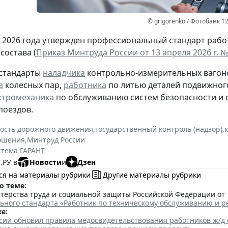
© grigorenko / Фотобанк 1
я 2026 года утвержден профессиональный стандарт раб
состава (
Приказ Минтруда России от 13 апреля 2026 г. 
 стандарты
наладчика
контрольно-измерительных вагон
а
колесных пар,
работника
по литью деталей подвижног
ктромеханика
по обслуживанию систем безопасности и 
поездов.
ость дорожного движения
,
государственный контроль (надзор)
,
ошения
,
Минтруд России
стема ГАРАНТ
.РУ в
Новости
и
Дзен
ся на материалы рубрики
Другие материалы рубрики
о теме:
ерства труда и социальной защиты Российской Федерации от 13
ьного стандарта «Работник по техническому обслуживанию и р
е:
сии обновил правила медосвидетельствования работников ж/д 