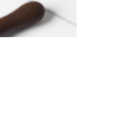
нк 123RF.com
ющих должностей в ДНР, ЛНР, Запорожской и
т портале правовой информации (Федеральный закон
законодательные акты Российской Федерации").
тельства РФ о нотариате от 11 февраля 1993 г. № 4462-
боты по юридической специальности на Украине, а