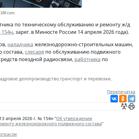
23RF.com
отника по техническому обслуживанию и ремонту ж/д
№ 154н
, зарег. в Минюсте России 14 апреля 2026 года).
ов,
наладчика
железнодорожно-строительных машин,
о состава,
слесаря
по обслуживанию подвижного
средств поездной радиосвязи,
работника
по
кадровое делопроизводство
,
транспорт и перевозки
,
Перепечатка
 апреля 2026 г. № 154н “
Об утверждении
емонту железнодорожного подвижного состава
”
отрасли