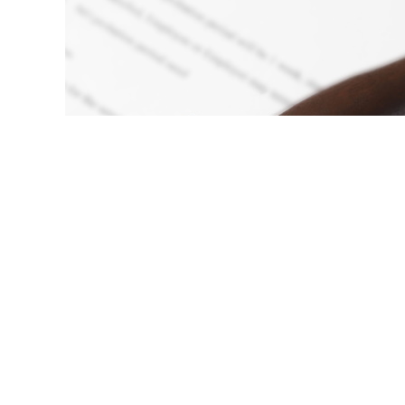
© liudmilachernetska / Фотоба
оснутся тех, кто претендует на замещение соответству
областях. Документ размещен на официальном интерне
а 2026 г. № 333-ФЗ "О внесении изменений в отдельные 
, согласно поправкам, внесенным в
ст. 2 Основ законода
ря 2030 года таким лицам будет засчитываться время ра