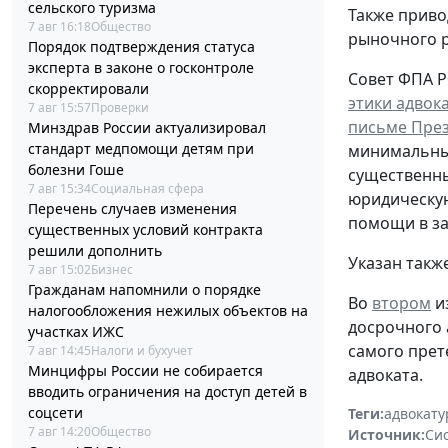
сельского туризма
Также приво
7 авг 16:18
Общество
рыночного р
Порядок подтверждения статуса
эксперта в законе о госконтроле
Совет ФПА Р
скорректировали
этики адвок
7 авг 15:57
Проверки
письме През
Минздрав России актуализировал
стандарт медпомощи детям при
минимальные
болезни Гоше
существенны
7 авг 15:34
Социальная сфера
юридическу
Перечень случаев изменения
помощи в за
существенных условий контракта
решили дополнить
Указан такж
7 авг 15:02
Бизнес
Гражданам напомнили о порядке
Во
втором
и
налогообложения нежилых объектов на
досрочного 
участках ИЖС
самого прет
7 авг 14:45
Налоги и бухучет
Минцифры России не собирается
адвоката.
вводить ограничения на доступ детей в
соцсети
Теги:
адвокату
7 авг 14:20
Общество
Источник:
Си