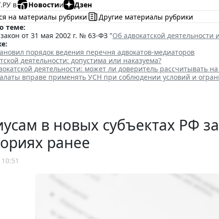
.РУ в
Новости
и
Дзен
ся на материалы рубрики
Другие материалы рубрики
о теме:
акон от 31 мая 2002 г. № 63-ФЗ "
Об адвокатской деятельности 
е:
тановил порядок ведения перечня адвокатов-медиаторов
тской деятельности: допустима или наказуема?
вокатской деятельности: может ли доверитель рассчитывать н
палаты вправе применять УСН при соблюдении условий и огра
усам в новых субъектах РФ зач
ториях ранее
 10:51