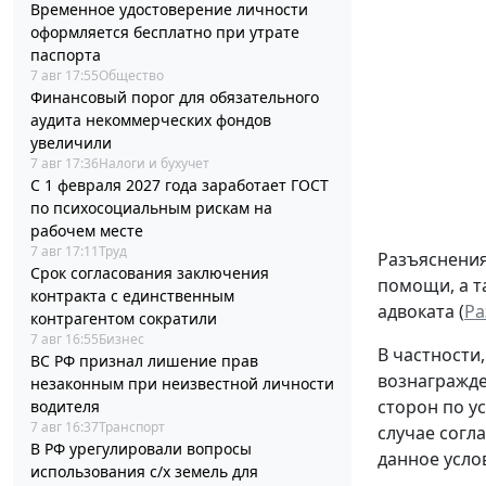
Временное удостоверение личности
оформляется бесплатно при утрате
паспорта
7 авг 17:55
Общество
Финансовый порог для обязательного
аудита некоммерческих фондов
увеличили
7 авг 17:36
Налоги и бухучет
С 1 февраля 2027 года заработает ГОСТ
по психосоциальным рискам на
рабочем месте
7 авг 17:11
Труд
Разъяснения
Срок согласования заключения
помощи, а т
контракта с единственным
адвоката (
Ра
контрагентом сократили
7 авг 16:55
Бизнес
В частности
ВС РФ признал лишение прав
вознагражде
незаконным при неизвестной личности
сторон по у
водителя
7 авг 16:37
Транспорт
случае согл
В РФ урегулировали вопросы
данное усло
использования с/х земель для