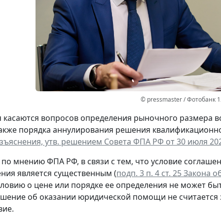
© pressmaster / Фотобанк 
 касаются вопросов определения рыночного размера в
акже порядка аннулирования решения квалификационно
зъяснения, утв. решением Совета ФПА РФ от 30 июля 202
, по мнению ФПА РФ, в связи с тем, что условие согла
ния является существенным (
подп. 3 п. 4 ст. 25 Закона
словию о цене или порядке ее определения не может б
ашение об оказании юридической помощи не считается 
вие.