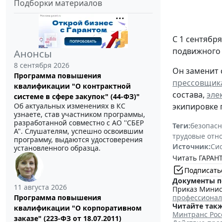
Подборки материалов
С 1 сентябр
подвижного 
Анонсы
8 сентября 2026
Он заменит
Программа повышения
прессовщик
квалификации "О контрактной
состава,
эле
системе в сфере закупок" (44-ФЗ)"
Об актуальных изменениях в КС
экипировке 
узнаете, став участником программы,
разработанной совместно с АО ''СБЕР
Теги:
безопасн
А". Слушателям, успешно освоившим
трудовые отн
программу, выдаются удостоверения
Источник:
Си
установленного образца.
Читать ГАРАНТ
Подписать
Документы п
11 августа 2026
Приказ Минист
Программа повышения
профессионал
Читайте такж
квалификации "О корпоративном
Минтранс Рос
заказе" (223-ФЗ от 18.07.2011)