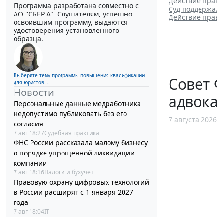
Действие пра
Программа разработана совместно с
Суд поддержа
АО ''СБЕР А". Слушателям, успешно
Действие пра
освоившим программу, выдаются
удостоверения установленного
образца.
Выберите тему программы повышения квалификации
Совет 
для юристов ...
Новости
адвока
Персональные данные медработника
недопустимо публиковать без его
7 августа 2026
согласия
7 авг 18:27
Судебная практика
ФНС России рассказала малому бизнесу
о порядке упрощенной ликвидации
компании
7 авг 18:16
Налоги и бухучет
Правовую охрану цифровых технологий
в России расширят с 1 января 2027
года
7 авг 18:04
IT