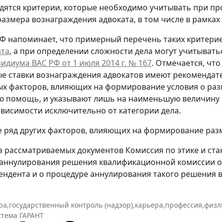
дятся критерии, которые необходимо учитывать при п
азмера вознаграждения адвоката, в том числе в рамках
Ф напоминает, что примерный перечень таких критери
ата
, а при определении сложности дела могут учитыват
идиума ВАС РФ от 1 июля 2014 г. № 167
. Отмечается, чт
 ставки вознаграждения адвокатов имеют рекомендат
х факторов, влияющих на формирование условия о раз
ю помощь, и указывают лишь на наименьшую величину 
висимости исключительно от категории дела.
е ряд других факторов, влияющих на формирование раз
з рассматриваемых документов Комиссия по этике и ст
аннулирования решения квалификационной комиссии о 
ендента и о процедуре аннулирования такого решения в
ра
,
государственный контроль (надзор)
,
карьера
,
профессия
,
физл
стема ГАРАНТ