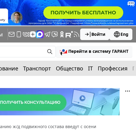
м
Войти
Eng
Перейти в систему ГАРАНТ
ование
Транспорт
Общество
IT
Профессия
П
анию ж/д подвижного состава введут с осени