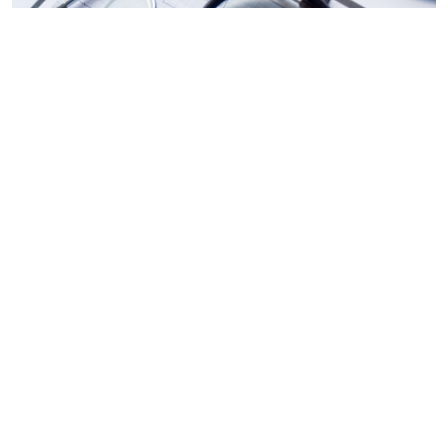
© oleksandrshnuryk / Фотобанк 123RF.com
Внесены изменения в
Порядок
осуществления СФР
контроля за правильностью сведений, которые
представляют медорганизации для назначения их
работникам специальных социальных выплат.
Теперь в ходе проверки должностное лицо в любом
случае будет запрашивать у медицинской
организации
документы
, подтверждающие
назначение выплаты (ранее формулировка нормы
"может запрашивать" допускала варианты).
Установлено, что акт и другие материалы проверки,
а также возражения, представленные медицинской
организацией, рассматривает руководитель