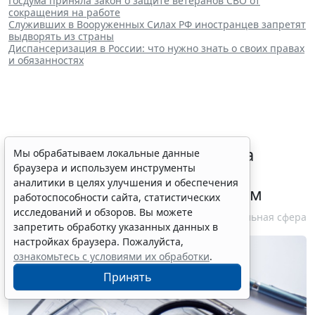
Госдума приняла закон о защите ветеранов СВО от
сокращения на работе
Служивших в Вооруженных Силах РФ иностранцев запретят
выдворять из страны
Диспансеризация в России: что нужно знать о своих правах
и обязанностях
СФР скорректировал правила
Мы обрабатываем локальные данные
браузера и используем инструменты
проверки документов для
аналитики в целях улучшения и обеспечения
социальной выплаты медикам
работоспособности сайта, статистических
исследований и обзоров. Вы можете
10 августа 2026 11:43
Социальная сфера
запретить обработку указанных данных в
настройках браузера. Пожалуйста,
ознакомьтесь с условиями их обработки
.
Принять