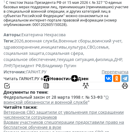
1
С текстом Указа Президента РФ от 15 мая 2026 г. № 327 "О единых
базовых мерах поддержки лиц, принимающих (принимавших) участие
в специальной военной операции, и других категорий лиц в
субъектах Российской Федерации" можно ознакомиться на
официальном интернет-портале правовой информации (номер
опубликования: 0001202605150028).
Авторы:
Екатерина Некрасова
Теги:
2026
,
военная служба
,
Военные сборы
,
воинский учет
,
здравоохранение
,
инициативы
,
культура
,
СВО
,
семья
,
социальная защита
,
социальная сфера
,
социальное обеспечение
,
текущая ситуация
,
физлица
,
ДНР
,
ЛНР
,
Президент РФ
,
Владимир Путин
Источник:
ГАРАНТ.РУ
Перепечатка
Читать ГАРАНТ.РУ в
Новости
и
Дзен
Документы по теме:
Федеральный закон от 28 марта 1998 г. № 53-ФЗ "
О
воинской обязанности и военной службе
"
Читайте также:
Ветеранов СВО защитили от увольнения при сокращении
численности сотрудников
Вдовам участников спецоперации предоставили право на
бесплатное обучение в вузе