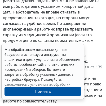
работник должен подать письменное заявление на
имя работодателя с указанием конкретной даты
(дат). Работодатель не вправе отказать в
предоставлении такого дня, но стороны могут
согласовать удобное время. По завершении
диспансеризации работник вправе представить
справку из медицинской организации (если это
предусмотрено локальным нормативным актом
работодателя).
Мы обрабатываем локальные данные
браузера и используем инструменты
На время прохождения диспансеризации за
аналитики в целях улучшения и обеспечения
работником сохраняется средний заработок,
работоспособности сайта, статистических
который рассчитывается по общим правилам
ст. 139
исследований и обзоров. Вы можете
ТК РФ
. Неиспользованное работником
запретить обработку указанных данных в
освобождение от работы не компенсируется и не
настройках браузера. Пожалуйста,
переносится на следующий год. Отметим, что право
ознакомьтесь с условиями их обработки
.
на освобождение от работы в связи с прохождением
Принять
диспансеризации работники имеют в том числе и на
работе по совместительству.