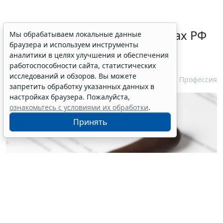
Нотариусам в новых субъектах РФ
Мы обрабатываем локальные данные
браузера и используем инструменты
зачтут в стаж работу на этих
аналитики в целях улучшения и обеспечения
территориях ранее
работоспособности сайта, статистических
исследований и обзоров. Вы можете
5 августа 2026 10:51
Профессия
запретить обработку указанных данных в
настройках браузера. Пожалуйста,
ознакомьтесь с условиями их обработки
.
Принять
© liudmilachernetska / Фотобанк 123RF.com