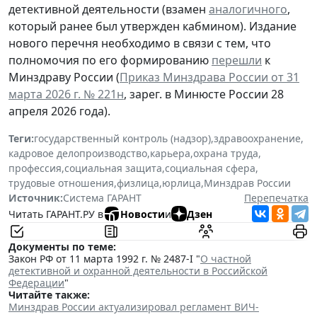
детективной деятельности (взамен
аналогичного
,
который ранее был утвержден кабмином). Издание
нового перечня необходимо в связи с тем, что
полномочия по его формированию
перешли
к
Минздраву России (
Приказ Минздрава России от 31
марта 2026 г. № 221н
, зарег. в Минюсте России 28
апреля 2026 года).
Теги:
государственный контроль (надзор)
,
здравоохранение
,
кадровое делопроизводство
,
карьера
,
охрана труда
,
профессия
,
социальная защита
,
социальная сфера
,
трудовые отношения
,
физлица
,
юрлица
,
Минздрав России
Источник:
Система ГАРАНТ
Перепечатка
Читать ГАРАНТ.РУ в
Новости
и
Дзен
Документы по теме:
Закон РФ от 11 марта 1992 г. № 2487-I "
О частной
детективной и охранной деятельности в Российской
Федерации
"
Читайте также:
Минздрав России актуализировал регламент ВИЧ-