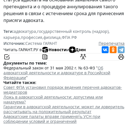
претендента и о процедуре аннулирования такого
решения в связи с истечением срока для принесения
присяги адвоката.
Теги:
адвокатура
,
государственный контроль (надзор)
,
карьера
,
профессия
,
физлица
,
ФПА РФ
Источник:
Система ГАРАНТ
Перепечатка
Читать ГАРАНТ.РУ в
Новости
и
Дзен
Документы по теме:
Федеральный закон от 31 мая 2002 г. № 63-ФЗ "
Об
адвокатской деятельности и адвокатуре в Российской
Федерации
"
Читайте также:
Совет ФПА установил порядок ведения перечня адвокатов-
медиаторов
Ложь в адвокатской деятельности: допустима или
наказуема?
Гарантии в адвокатской деятельности: может ли доверитель
рассчитывать на положительный результат
Адвокатские палаты вправе применять УСН при
соблюдении условий и ограничений