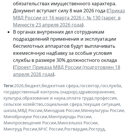
обязательствах имущественного характера.
Документ вступает силу 8 мая 2026 года (
Приказ
МВД России от 16 марта 2026 г. № 130 (зарег. в
Минюсте 23 апреля 2026 года
).
В органах внутренних дел сотрудникам
подразделений применения и эксплуатации
беспилотных аппаратов будут выплачивать
ежемесячную надбавку за особые условия
службы в размере 30% должностного оклада
(
Проект Приказа МВД России (подготовлен 18
апреля 2026 года
).
Теги:
2026
,
бюджет
,
бюджетная сфера
,
госсектор
,
госслужба
,
государственный контроль (надзор)
,
здравоохранение
,
культура
,
образование и наука
,
оплата труда
,
профессия
,
сельское хозяйство
,
социальная сфера
,
текущая ситуация
,
школа
,
МВД России
,
Минздрав России
,
Минкультуры России
,
Минобрнауки России
,
Минприроды России
,
Минпросвещения России
,
Минсельхоз России
,
Минтруд России
,
МЧС России
,
Росгвардия
,
Роструд
,