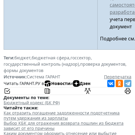
самостоят
разработ
учета пер
документ
Подробнее см
Теги:
бюджет
,
бюджетная сфера
,
госсектор
,
государственный контроль (надзор)
,
проверка документов
,
формы документов
Источник:
Система ГАРАНТ
Перепечатка
Читать ГАРАНТ.РУ в
Новости
и
Дзен
Документы по теме:
Бюджетный кодекс (БК РФ)
Читайте также:
Как отразить погашение задолженности подотчетника
путем удержания из зарплаты
Выбор КБК для отражения возврата пошлин из бюджета
зависит от его причины
Каким документом оформить отнесение или выбытие