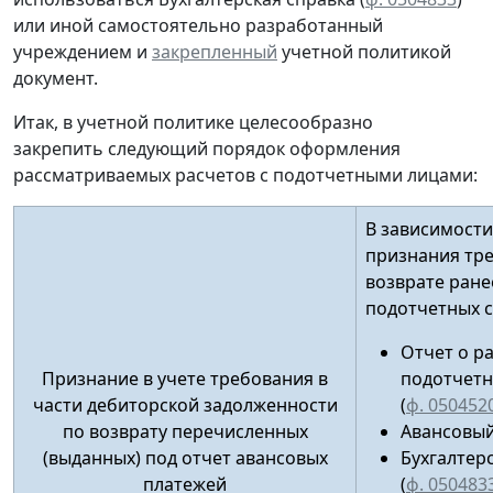
или иной
самостоятельно разработанный
учреждением и
закрепленный
учетной политикой
документ.
Итак, в учетной политике целесообразно
закрепить следующий порядок оформления
рассматриваемых расчетов с подотчетными лицами:
В зависимости
признания тр
возврате ран
подотчетных 
Отчет о р
Признание в учете требования в
подотчетн
части дебиторской задолженности
(
ф. 050452
по возврату перечисленных
Авансовый
(выданных) под отчет авансовых
Бухгалтер
платежей
(
ф. 050483