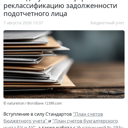
реклассификацию задолженности
подотчетного лица
7 августа 2026 13:37
Бюджетный учет
© naturetron / Фотобанк 123RF.com
Вступление в силу Стандартов
"План счетов
бюджетного учета"
и
"План счетов бухгалтерского
учета БУ и АУ"
, а также работа с
Инструкцией № 193н