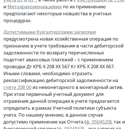
и
Методрекомендациями
по их применению
предполагают некоторые новшества в учетных
процедурах.
Допустимыми бухгалтерскими записями
предусмотрена
новая
хозяйственная операция по
признанию
в учете
требования
в части дебиторской
задолженности
по возврату
перечисленных
подотчет авансовых платежей – с применением
проводки
Дт
КРБ Х 208 ХХ 567
Кт
КРБ Х 208 ХХ 667.
Иными словами, необходимо отразить
реклассификацию дебиторской задолженности на
счете 208 00
из немонетарного в монетарный актив.
При этом первичный учетный документ для
отражения данной операции в учете предлагается
определить в рамках Учетной политики субъекта
учета. По нашему мнению, в данном случае
допустимо применение как Отчета (
ф. 0504520
), так и
Бухгалтерской справки
(
ф. 0504833
) – все зависит от