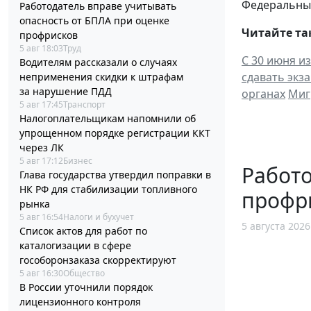
Федеральный 
Работодатель вправе учитывать
опасность от БПЛА при оценке
Читайте та
профрисков
5 авг 18:03
Труд
С 30 июня и
Водителям рассказали о случаях
сдавать экз
неприменения скидки к штрафам
за нарушение ПДД
органах
Миг
5 авг 17:45
Транспорт
Налогоплательщикам напомнили об
упрощенном порядке регистрации ККТ
через ЛК
5 авг 17:12
Бизнес
Работо
Глава государства утвердил поправки в
НК РФ для стабилизации топливного
профр
рынка
5 авг 16:54
Налоги и бухучет
5 августа 2026
Список актов для работ по
каталогизации в сфере
гособоронзаказа скорректируют
5 авг 16:30
Общество
В России уточнили порядок
лицензионного контроля