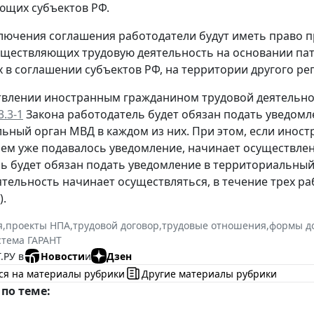
ющих субъектов РФ.
ключения соглашения работодатели будут иметь право 
уществляющих трудовую деятельность на основании па
х в соглашении субъектов РФ, на территории другого ре
влении иностранным гражданином трудовой деятельност
3.3-1
Закона работодатель будет обязан подать уведомл
ьный орган МВД в каждом из них. При этом, если инос
ем уже подавалось уведомление, начинает осуществлен
ь будет обязан подать уведомление в территориальный 
ятельность начинает осуществляться, в течение трех ра
).
я
,
проекты НПА
,
трудовой договор
,
трудовые отношения
,
формы д
стема ГАРАНТ
.РУ в
Новости
и
Дзен
ся на материалы рубрики
Другие материалы рубрики
по теме: