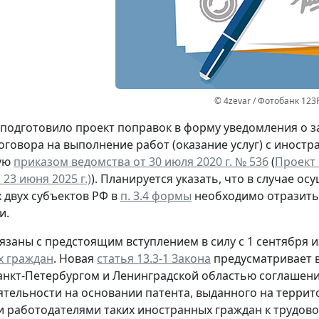
© 4zevar / Фотобанк 123
подготовило проект поправок в форму уведомления о з
оговора на выполнение работ (оказание услуг) с иност
ую
приказом ведомства от 30 июля 2020 г. № 536
(
Проект 
23 июня 2025 г.)
). Планируется указать, что в случае 
 двух субъектов РФ в
п. 3.4 формы
необходимо отразить 
и.
язаны с предстоящим вступлением в силу с 1 сентября 
х граждан
. Новая
статья 13.3-1 Закона
предусматривает 
анкт-Петербургом и Ленинградской областью соглашен
ятельности на основании патента, выданного на террито
 работодателями таких иностранных граждан к трудово