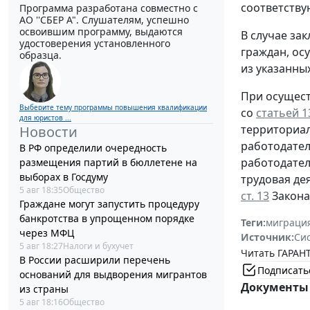
соответству
Программа разработана совместно с
АО ''СБЕР А". Слушателям, успешно
освоившим программу, выдаются
В случае за
удостоверения установленного
граждан, ос
образца.
из указанны
При осущест
Выберите тему программы повышения квалификации
со
статьей 1
для юристов ...
территориал
Новости
работодател
В РФ определили очередность
работодател
размещения партий в бюллетене на
выборах в Госдуму
трудовая де
5 авг 18:35
Общество
ст. 13
Закона
Граждане могут запустить процедуру
банкротства в упрощенном порядке
Теги:
миграци
через МФЦ
Источник:
Си
5 авг 18:27
Налоги и бухучет
Читать ГАРАНТ
В России расширили перечень
Подписать
оснований для выдворения мигрантов
Документы 
из страны
5 авг 18:16
Общество