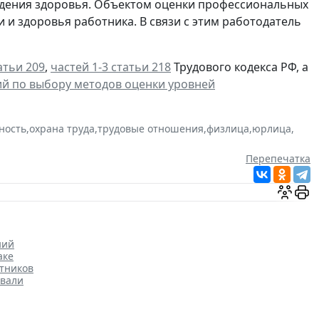
ждения здоровья. Объектом оценки профессиональных
и и здоровья работника. В связи с этим работодатель
атьи 209
,
частей 1-3 статьи 218
Трудового кодекса РФ, а
й по выбору методов оценки уровней
ность
,
охрана труда
,
трудовые отношения
,
физлица
,
юрлица
,
Перепечатка
ний
аке
тников
овали