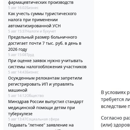
фармацевтических производств
5 авг 16:02
Бизнес
Как учесть суммы туристического
налога при применении
автоматизированной УСН
5 авг 15:37
Налоги и бухучет
Предельный размер больничного
достигает почти 7 тыс. руб. в день в
2026 году
5 авг 15:08
Труд
При оценке заявок нужно учитывать
системы налогообложения участников
5 авг 14:43
Бизнес
Осужденным релокантам запретили
регистрировать ИП и управлять
машиной
В условиях 
5 авг 14:12
Общество
требуется л
Минздрав России выпустил стандарт
вследствие 
медицинской помощи детям при
туберкулезе
Согласно ра
5 авг 13:47
Социальная сфера
(или) здоро
Подавать "летнее" заявление на