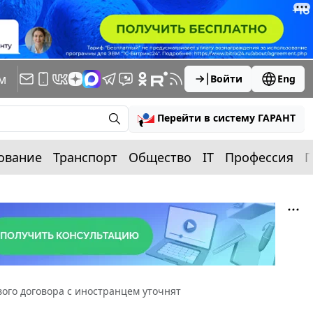
м
Войти
Eng
Перейти в систему ГАРАНТ
ование
Транспорт
Общество
IT
Профессия
П
ого договора с иностранцем уточнят