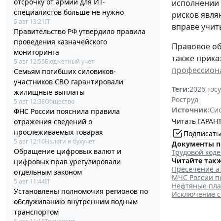
отсрочку от армии для ИТ-
исполнении 
специалистов больше не нужно
рисков явля
5 авг 13:21
IT
вправе учит
Правительство РФ утвердило правила
проведения казначейского
Правовое о
мониторинга
также прика
5 авг 12:55
Бюджетный учет
профессиона
Семьям погибших силовиков-
участников СВО гарантировали
Теги:
2026
,
гос
жилищные выплаты
Роструд
5 авг 12:38
Общество
Источник:
Си
ФНС России пояснила правила
Читать ГАРАНТ
отражения сведений о
прослеживаемых товарах
Подписать
5 авг 12:10
Налоги и бухучет
Документы п
Обращение цифровых валют и
Трудовой коде
Читайте такж
цифровых прав урегулировали
Пресечение а
отдельным законом
МЧС России п
5 авг 11:44
IT
Нефтяные пла
Установлены полномочия регионов по
Исключение с
обслуживанию внутренним водным
транспортом