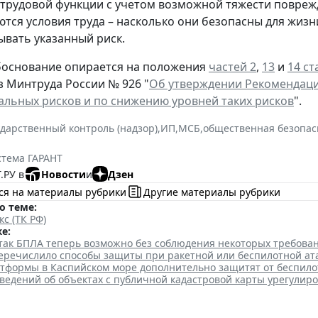
трудовой функции с учетом возможной тяжести повре
ются условия труда – насколько они безопасны для жизн
ывать указанный риск.
боснование опирается на положения
частей 2
,
13
и
14 ст
з Минтруда России № 926 "
Об утверждении Рекомендаци
льных рисков и по снижению уровней таких рисков
".
ударственный контроль (надзор)
,
ИП
,
МСБ
,
общественная безопас
стема ГАРАНТ
.РУ в
Новости
и
Дзен
ся на материалы рубрики
Другие материалы рубрики
о теме:
кс (ТК РФ)
е:
так БПЛА теперь возможно без соблюдения некоторых требова
еречислило способы защиты при ракетной или беспилотной ат
тформы в Каспийском море дополнительно защитят от беспило
ведений об объектах с публичной кадастровой карты урегулир