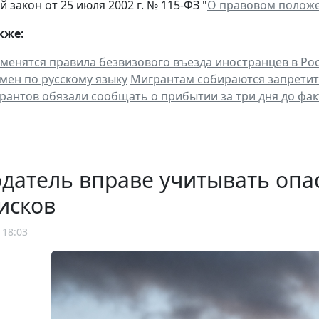
закон от 25 июля 2002 г. № 115-ФЗ "
О правовом положе
кже:
зменятся правила безвизового въезда иностранцев в Ро
амен по русскому языку
Мигрантам собираются запретит
рантов обязали сообщать о прибытии за три дня до фак
датель вправе учитывать опа
исков
 18:03