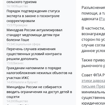
сельского туризма
16:18
Общество
Разъяснения
Порядок подтверждения статуса
помощи, а т
эксперта в законе о госконтроле
адвоката (
Ра
скорректировали
15:57
Проверки
В частности
Минздрав России актуализировал
вознагражде
стандарт медпомощи детям при
сторон по у
болезни Гоше
15:34
Социальная сфера
случае согл
Перечень случаев изменения
данное усло
существенных условий контракта
решили дополнить
Также приво
15:02
Бизнес
рыночного р
Гражданам напомнили о порядке
налогообложения нежилых объектов на
Совет ФПА Р
участках ИЖС
этики адвок
14:45
Налоги и бухучет
письме През
Минцифры России не собирается
минимальные
вводить ограничения на доступ детей в
соцсети
существенны
14:20
Общество
юридическу