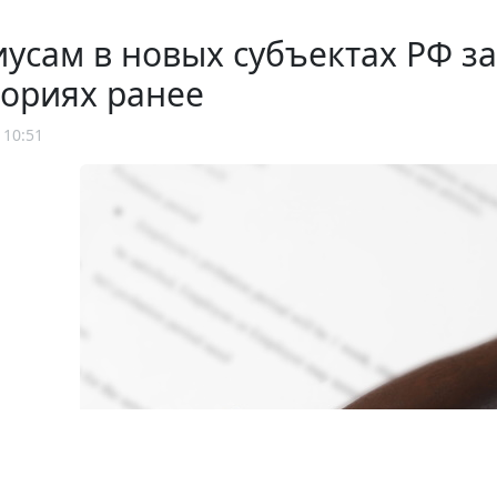
усам в новых субъектах РФ зач
ториях ранее
 10:51