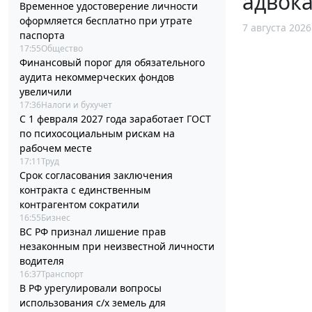
адвока
Временное удостоверение личности
оформляется бесплатно при утрате
7 августа 2026
паспорта
17:55
Общество
Финансовый порог для обязательного
аудита некоммерческих фондов
увеличили
17:36
Налоги и бухучет
С 1 февраля 2027 года заработает ГОСТ
по психосоциальным рискам на
рабочем месте
17:11
Труд
Срок согласования заключения
контракта с единственным
контрагентом сократили
16:55
Бизнес
ВС РФ признал лишение прав
незаконным при неизвестной личности
водителя
16:37
Транспорт
В РФ урегулировали вопросы
использования с/х земель для