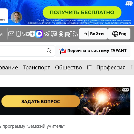
м
Войти
Eng
Перейти в систему ГАРАНТ
ование
Транспорт
Общество
IT
Профессия
П
 программу "Земский учитель"