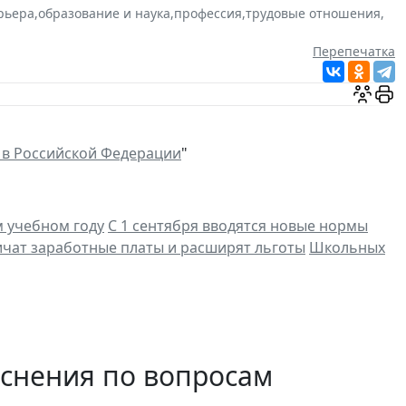
рьера
,
образование и наука
,
профессия
,
трудовые отношения
,
Перепечатка
 в Российской Федерации
"
м учебном году
С 1 сентября вводятся новые нормы
ичат заработные платы и расширят льготы
Школьных
яснения по вопросам