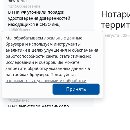
экзамена
12:15
Образование
Нотари
В ГПК РФ уточнили порядок
удостоверения доверенностей
терри
находящихся в СИЗО лиц
11:56
Общество
5 августа 2026
В РФ актуализировали стандарт
Мы обрабатываем локальные данные
помощи при хронической сердечной
браузера и используем инструменты
недостаточности
аналитики в целях улучшения и обеспечения
11:40
Социальная сфера
работоспособности сайта, статистических
Работодатели могут получить субсидии
исследований и обзоров. Вы можете
при трудоустройстве одиноких
запретить обработку указанных данных в
родителей
настройках браузера. Пожалуйста,
10:54
Труд
ознакомьтесь с условиями их обработки
.
Процедуру заключения контракта по
Принять
итогам электронного запроса
котировок уточнят
10:32
Бизнес
В РФ выпустили методичку по
соцзаказу и выбору КВР при обучении
госслужащих
10:04
Бюджетный учет
Срок актуализации данных для