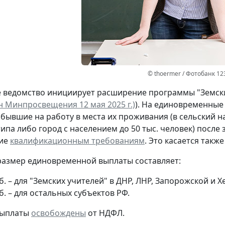
© thoermer / Фотобанк 12
ведомство инициирует расширение программы "Земски
н Минпросвещения 12 мая 2025 г.)
). На единовременные
ибывшие на работу в места их проживания (в сельский н
типа либо город с населением до 50 тыс. человек) после
ие
квалификационным требованиям
. Это касается такж
азмер единовременной выплаты составляет:
б. – для "Земских учителей" в ДНР, ЛНР, Запорожской и 
б. – для остальных субъектов РФ.
выплаты
освобождены
от НДФЛ.