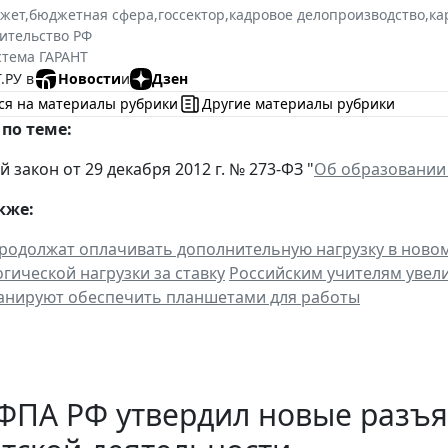
жет
,
бюджетная сфера
,
госсектор
,
кадровое делопроизводство
,
ка
ительство РФ
стема ГАРАНТ
.РУ в
Новости
и
Дзен
ся на материалы рубрики
Другие материалы рубрики
по теме:
закон от 29 декабря 2012 г. № 273-ФЗ "
Об образовании
кже:
родолжат оплачивать дополнительную нагрузку в ново
гической нагрузки за ставку
Российским учителям увел
анируют обеспечить планшетами для работы
ФПА РФ утвердил новые разъ