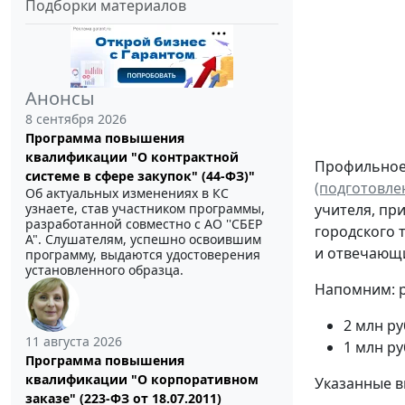
Подборки материалов
Анонсы
8 сентября 2026
Программа повышения
квалификации "О контрактной
Профильное 
системе в сфере закупок" (44-ФЗ)"
(подготовле
Об актуальных изменениях в КС
учителя, пр
узнаете, став участником программы,
разработанной совместно с АО ''СБЕР
городского 
А". Слушателям, успешно освоившим
и отвечающ
программу, выдаются удостоверения
установленного образца.
Напомним: р
2 млн ру
11 августа 2026
1 млн ру
Программа повышения
квалификации "О корпоративном
Указанные 
заказе" (223-ФЗ от 18.07.2011)