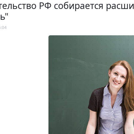
ельство РФ собирается расш
ь"
6:04