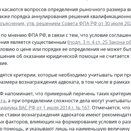
 касаются вопросов определения рыночного размера в
акже порядка аннулирования решения квалификационно
зъяснения, утв. решением Совета ФПА РФ от 30 июля 202
, по мнению ФПА РФ, в связи с тем, что условие согла
ния является существенным (
подп. 3 п. 4 ст. 25 Закона
словию о цене или порядке ее определения не может б
ашение об оказании юридической помощи не считается 
вие.
дятся критерии, которые необходимо учитывать при п
азмера вознаграждения адвоката, в том числе в рамках
Ф напоминает, что примерный перечень таких критери
ата
, а при определении сложности дела могут учитыват
идиума ВАС РФ от 1 июля 2014 г. № 167
. Отмечается, чт
 ставки вознаграждения адвокатов имеют рекомендат
х факторов, влияющих на формирование условия о раз
ю помощь, и указывают лишь на наименьшую величину 