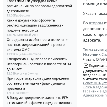
Совет ФПА РФ утвердил новые
помощи в за
разъяснения по вопросам адвокатской
деятельности
Указан такж
13:56
Профессия
Каким документом оформить
Во
втором
и
реклассификацию задолженности
досрочного 
подотчетного лица
самого прет
13:37
Бюджетный учет
Определены особенности включения
адвоката.
частных медорганизаций в реестр
Теги:
адвокату
системы ОМС
Источник:
Си
13:19
Социальная сфера
Спецрежим НПД вправе применять
Читать ГАРАНТ
несовершеннолетние в возрасте от 14
Подписать
до 18 лет
Документы п
12:58
Налоги и бухучет
Федеральный з
При госрегистрации судна определят
Читайте такж
Совет ФПА ус
соответствие идентифицирующим
Ложь в адвока
признакам
Гарантии в ад
12:34
Транспорт
Адвокатские 
В Госдуме предложили заменить ЕГЭ
аттестацией в форме государственного