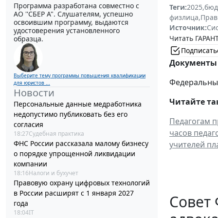
Программа разработана совместно с
Теги:
2025
,
бюд
АО ''СБЕР А". Слушателям, успешно
физлица
,
Прав
освоившим программу, выдаются
Источник:
Си
удостоверения установленного
Читать ГАРАНТ
образца.
Подписать
Документы 
Выберите тему программы повышения квалификации
Федеральный 
для юристов ...
Новости
Читайте та
Персональные данные медработника
недопустимо публиковать без его
Педагогам п
согласия
часов педаго
18:27
Судебная практика
ФНС России рассказала малому бизнесу
учителей пл
о порядке упрощенной ликвидации
компании
18:16
Налоги и бухучет
Правовую охрану цифровых технологий
в России расширят с 1 января 2027
Совет 
года
18:04
IT