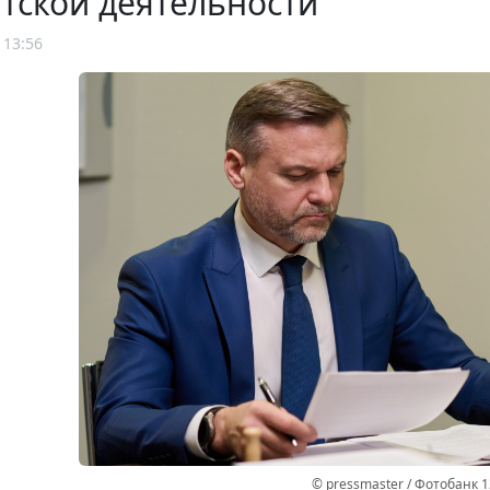
тской деятельности
 13:56
© pressmaster / Фотобанк 