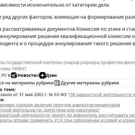
висимости исключительно от категории дела.
е ряд других факторов, влияющих на формирование раз
з рассматриваемых документов Комиссия по этике и ст
аннулирования решения квалификационной комиссии о 
ендента и о процедуре аннулирования такого решения в
ра
,
государственный контроль (надзор)
,
карьера
,
профессия
,
физл
стема ГАРАНТ
.РУ в
Новости
и
Дзен
ся на материалы рубрики
Другие материалы рубрики
о теме:
акон от 31 мая 2002 г. № 63-ФЗ "
Об адвокатской деятельности 
е:
тановил порядок ведения перечня адвокатов-медиаторов
тской деятельности: допустима или наказуема?
вокатской деятельности: может ли доверитель рассчитывать н
палаты вправе применять УСН при соблюдении условий и огра