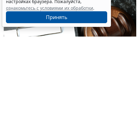
настройках браузера. Пожалуйста,
ознакомьтесь с условиями их обработки
.
Принять
© atlasfoto / Фотобанк 123RF.com
Если суд признает отказ в приеме на работу
необоснованным, соискатель вправе требовать
заключения трудового договора. ВС РФ вновь
напомнил об этом судам и сам обязал компанию
заключить договор с даты первого незаконного
отказа.