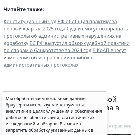
Читайте также:
Конституционный Суд РФ обобщил практику за
первый квартал 2025 года
Судьи смогут возвращать
протоколы об административных нарушениях на
доработку
ВС РФ выпустил обзор судебной практики
по спорам о банкротстве за 2024 год
В КоАП внесут
изменения об исправлении ошибок в
административных протоколах
Суд обязал заключить трудовой
Мы обрабатываем локальные данные
браузера и используем инструменты
договор при признании отказа в
аналитики в целях улучшения и обеспечения
приеме незаконным
работоспособности сайта, статистических
исследований и обзоров. Вы можете
6 августа 2026 18:38
Судебная практика
запретить обработку указанных данных в