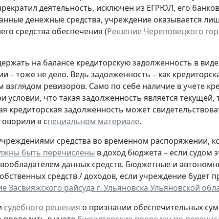
прекратил деятельность, исключен из ЕГРЮЛ, его банковс
занные денежные средства, учреждение оказывается ли
него средства обеспечения (
Решение Череповецкого горсу
.
держать на балансе кредиторскую задолженность в вид
 – тоже не дело. Ведь задолженность – как кредиторская
 взглядом ревизоров. Само по себе наличие в учете кр
и условии, что такая задолженность является текущей, 
я кредиторская задолженность может свидетельствоват
говорили в с
пециальном материале
.
чреждениями средства во временном распоряжении, ко
лжны быть перечислены
в доход бюджета – если судом 
вообладателем данных средств. Бюджетные и автоном
 собственных средств / доходов, если учреждение будет
е Засвияжского райсуда г. Ульяновска Ульяновской облас
и
судебного решения
о признании обеспечительных сум