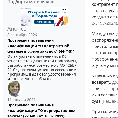
Подборки материалов
контрагент 
прав на ука
когда-то от 
2-3197/2024)
Анонсы
Между тем, 
8 сентября 2026
распоряжении
Программа повышения
квалификации "О контрактной
пристальным
системе в сфере закупок" (44-ФЗ)"
но только пр
Об актуальных изменениях в КС
просроченна
узнаете, став участником программы,
эту тему мы 
разработанной совместно с АО ''СБЕР
А". Слушателям, успешно освоившим
программу, выдаются удостоверения
Казенными у
установленного образца.
возврату,
до
признан пра
их в состав
11 августа 2026
суда (
Решени
Программа повышения
квалификации "О корпоративном
При наличи
заказе" (223-ФЗ от 18.07.2011)