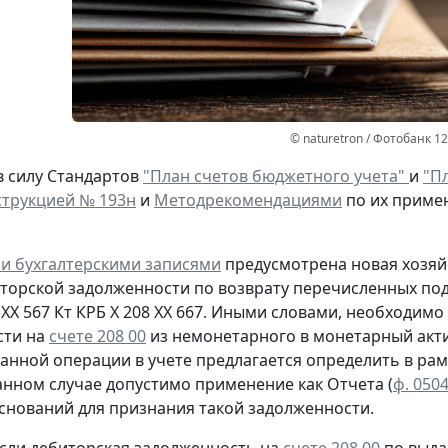
© naturetron / Фотобанк 1
в силу Стандартов
"План счетов бюджетного учета"
и
"Пл
трукцией № 193н
и
Методрекомендациями
по их приме
и бухгалтерскими записями
предусмотрена
новая
хозяй
иторской задолженности
по возврату
перечисленных под
 ХХ 567
Кт
КРБ Х 208 ХХ 667. Иными словами, необходим
сти на
счете 208 00
из немонетарного в монетарный акти
анной операции в учете предлагается определить в рам
анном случае допустимо применение как Отчета (
ф. 050
оснований для признания такой задолженности.