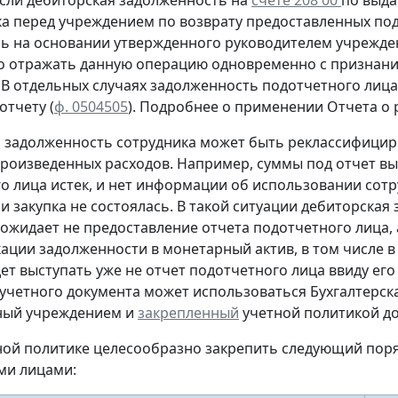
сли дебиторская задолженность на
счете 208 00
по выда
ка перед учреждением
по возврату
предоставленных под
сь
на основании утвержденного руководителем учрежден
о отражать данную операцию
одновременно
с признани
. В отдельных случаях задолженность подотчетного ли
 отчету
(
ф. 0504505
).
Подробнее о применении Отчета о р
м задолженность сотрудника может быть реклассифицир
произведенных расходов. Например, суммы под отчет вы
о лица истек, и нет информации об использовании сот
и закупка не состоялась. В такой ситуации дебиторская
ожидает не предоставление отчета подотчетного лица, а
ации задолженности в монетарный актив, в том числе в
дет выступать уже не отчет подотчетного лица ввиду его
учетного документа
может использоваться Бухгалтерска
ный учреждением и
закрепленный
учетной политикой до
тной политике целесообразно закрепить следующий пор
ми лицами: