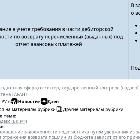
В з
о в
ние в учете требования в части дебиторской
ости по возврату перечисленных (выданных) под
отчет авансовых платежей
Под
бюджетная сфера
,
госсектор
,
государственный контроль (надзор)
,
стема ГАРАНТ
.РУ в
Новости
и
Дзен
ся на материалы рубрики
Другие материалы рубрики
о теме:
декс (БК РФ)
е:
 погашение задолженности подотчетника путем удержания из з
я отражения возврата пошлин из бюджета зависит от его прич