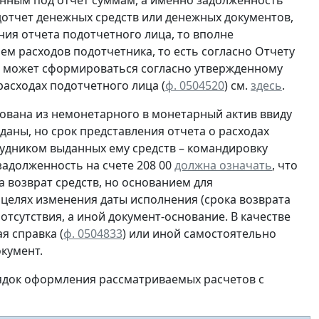
нным под отчет суммам, а именно задолженность
отчет денежных средств или денежных документов,
ия отчета подотчетного лица, то вполне
ем расходов подотчетника, то есть согласно
Отчету
ца может сформироваться согласно утвержденному
асходах подотчетного лица (
ф. 0504520
) см.
здесь
.
ована из немонетарного в монетарный актив ввиду
даны, но срок представления отчета о расходах
рудником выданных ему средств – командировку
 задолженность на счете 208 00
должна означать
, что
 возврат средств, но основанием для
 целях изменения даты исполнения (срока возврата
 отсутствия, а иной документ-основание. В качестве
я справка (
ф. 0504833
) или иной
самостоятельно
кумент.
ядок оформления рассматриваемых расчетов с