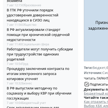
экзамена
7 авг 12:15
Образование
В ГПК РФ уточнили порядок
удостоверения доверенностей
находящихся в СИЗО лиц
Призна
7 авг 11:56
Общество
задолженн
В РФ актуализировали стандарт
помощи при хронической сердечной
недостаточности
7 авг 11:40
Социальная сфера
Работодатели могут получить субсидии
при трудоустройстве одиноких
родителей
7 авг 10:54
Труд
Теги:
бюджет
,
Процедуру заключения контракта по
Источник:
Си
итогам электронного запроса
Читать ГАРАНТ
котировок уточнят
7 авг 10:32
Бизнес
Подписать
В РФ выпустили методичку по
Документы п
соцзаказу и выбору КВР при обучении
Бюджетный ко
Читайте такж
госслужащих
Как отразить
7 авг 10:04
Бюджетный учет
Выбор КБК дл
Срок актуализации данных для