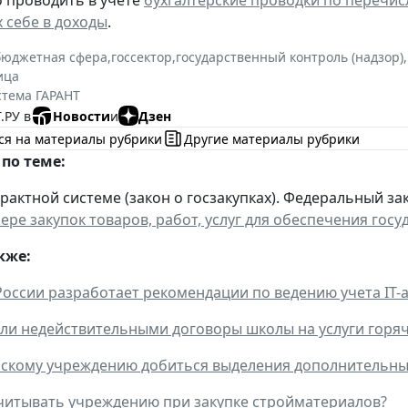
 проводить в учете
бухгалтерские проводки по перечис
х себе в доходы
.
бюджетная сфера
,
госсектор
,
государственный контроль (надзор)
,
ица
стема ГАРАНТ
.РУ в
Новости
и
Дзен
ся на материалы рубрики
Другие материалы рубрики
по теме:
рактной системе (закон о госзакупках). Федеральный зако
фере закупок товаров, работ, услуг для обеспечения го
кже:
ссии разработает рекомендации по ведению учета IТ-
ли недействительными договоры школы на услуги горя
скому учреждению добиться выделения дополнительны
читывать учреждению при закупке стройматериалов?