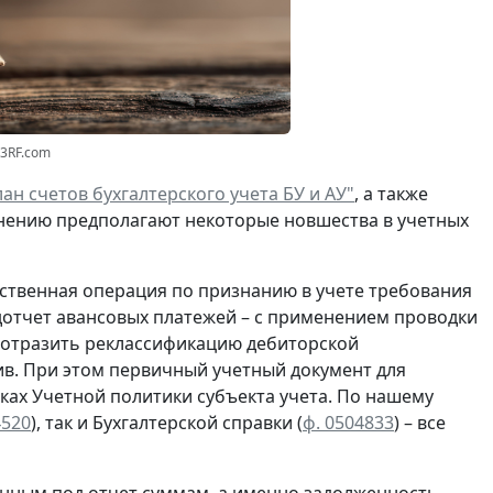
23RF.com
ан счетов бухгалтерского учета БУ и АУ"
, а также
нению предполагают некоторые новшества в учетных
ственная операция по
признанию
в учете
требования
отчет авансовых платежей – с применением проводки
о отразить реклассификацию дебиторской
в. При этом первичный учетный документ для
ках Учетной политики субъекта учета. По нашему
4520
), так и Бухгалтерской справки
(
ф. 0504833
) – все