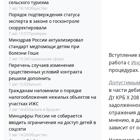
сельского туризма
7 авг 16:18
Общество
Порядок подтверждения статуса
эксперта в законе о госконтроле
скорректировали
7 авг 15:57
Проверки
Минздрав России актуализировал
стандарт медпомощи детям при
болезни Гоше
Вступление 
7 авг 15:34
Социальная сфера
работа с
Инс
Перечень случаев изменения
процедурах.
существенных условий контракта
решили дополнить
Допустимым
7 авг 15:02
Бизнес
в части деб
Гражданам напомнили о порядке
налогообложения нежилых объектов на
Дт
КРБ Х 208
участках ИЖС
задолженно
7 авг 14:45
Налоги и бухучет
отражения д
Минцифры России не собирается
мнению, в д
вводить ограничения на доступ детей в
зависит от 
соцсети
7 авг 14:20
Общество