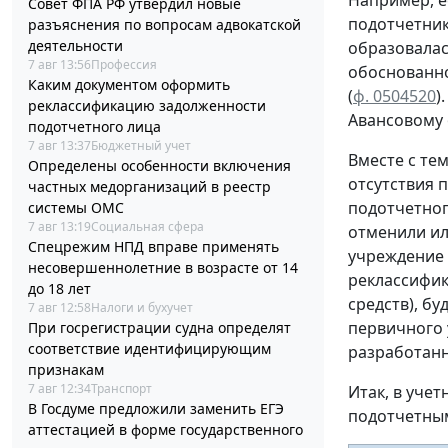
Например, е
Совет ФПА РФ утвердил новые
подотчетни
разъяснения по вопросам адвокатской
деятельности
образовала
7 авг 13:56
Профессия
обоснованн
Каким документом оформить
(
ф. 0504520
)
реклассификацию задолженности
Авансовому
подотчетного лица
7 авг 13:37
Бюджетный учет
Вместе с те
Определены особенности включения
отсутствия 
частных медорганизаций в реестр
подотчетног
системы ОМС
7 авг 13:19
Социальная сфера
отменили ил
Спецрежим НПД вправе применять
учреждение 
несовершеннолетние в возрасте от 14
реклассифик
до 18 лет
средств), бу
7 авг 12:58
Налоги и бухучет
первичного 
При госрегистрации судна определят
соответствие идентифицирующим
разработан
признакам
7 авг 12:34
Транспорт
Итак, в уче
В Госдуме предложили заменить ЕГЭ
подотчетны
аттестацией в форме государственного