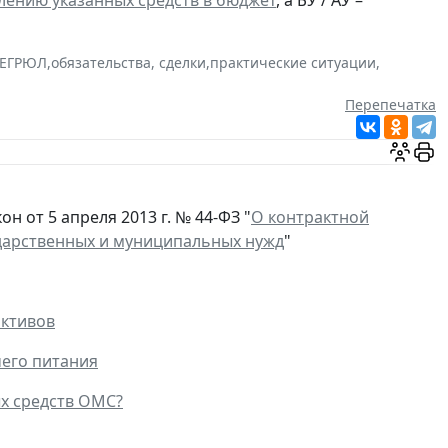
лению указанных средств в бюджет
, а БУ / АУ –
ЕГРЮЛ
,
обязательства, сделки
,
практические ситуации
,
Перепечатка
н от 5 апреля 2013 г. № 44-ФЗ "
О контрактной
сударственных и муниципальных нужд
"
активов
чего питания
х средств ОМС?