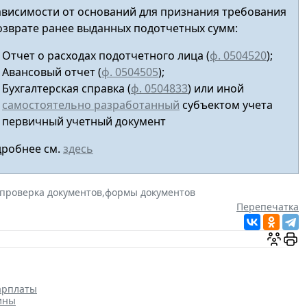
ависимости от оснований для признания требования
озврате ранее выданных подотчетных сумм:
Отчет о расходах подотчетного лица (
ф. 0504520
);
Авансовый отчет
(
ф. 0504505
);
Бухгалтерская справка (
ф. 0504833
) или иной
самостоятельно разработанный
субъектом учета
первичный учетный документ
робнее см.
здесь
проверка документов
,
формы документов
Перепечатка
арплаты
ины