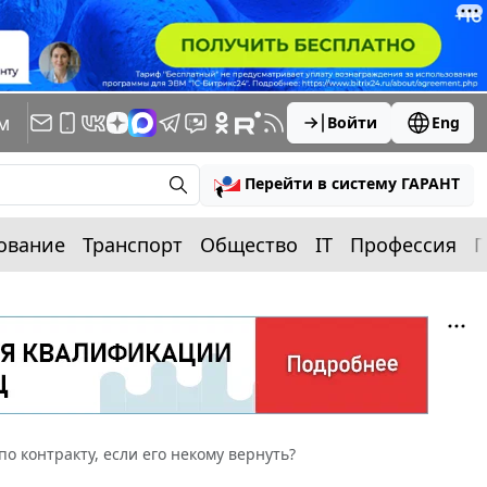
м
Войти
Eng
Перейти в систему ГАРАНТ
ование
Транспорт
Общество
IT
Профессия
П
о контракту, если его некому вернуть?