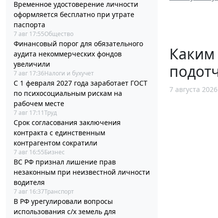
Временное удостоверение личности
оформляется бесплатно при утрате
паспорта
7 авг 17:55
Общество
Финансовый порог для обязательного
Каким
аудита некоммерческих фондов
увеличили
подотч
7 авг 17:36
Налоги и бухучет
С 1 февраля 2027 года заработает ГОСТ
7 августа 2026
по психосоциальным рискам на
рабочем месте
7 авг 17:11
Труд
Срок согласования заключения
контракта с единственным
контрагентом сократили
7 авг 16:55
Бизнес
ВС РФ признал лишение прав
незаконным при неизвестной личности
водителя
7 авг 16:37
Транспорт
В РФ урегулировали вопросы
использования с/х земель для