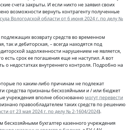
кие счета закрыты. И если никто не заявил своих
шено возможности вернуть контрагенту полученные
да Вологодской области от 6 июня 2024 г. по делу №
е подлежащих возврату средств во временном
, так и дебиторская, – всегда находятся под
едиторской задолженности нарушением не является,
то есть срок ее погашения еще не наступил. А вот
ь о недостатках внутреннего контроля. Подробно на
торые по каким-либо причинам не подлежат
эти средства признаны бесхозяйными и / или бюджет
ные учреждения вполне обоснованно
могут перевести
 признано правообладателем таких средств по решению
ти от 23 мая 2024 г. по делу № 2-1604/2024
).
м бесхозяйными бухгалтер казенного учреждения