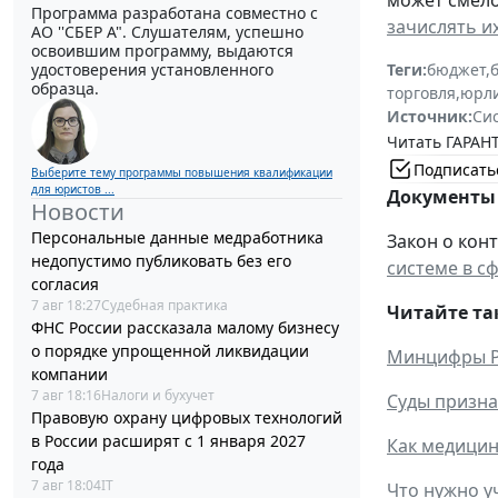
может смело
Программа разработана совместно с
зачислять и
АО ''СБЕР А". Слушателям, успешно
освоившим программу, выдаются
удостоверения установленного
Теги:
бюджет
,
образца.
торговля
,
юрл
Источник:
Си
Читать ГАРАНТ
Подписать
Выберите тему программы повышения квалификации
для юристов ...
Документы 
Новости
Персональные данные медработника
Закон о конт
недопустимо публиковать без его
системе в с
согласия
7 авг 18:27
Судебная практика
Читайте та
ФНС России рассказала малому бизнесу
о порядке упрощенной ликвидации
Минцифры Ро
компании
7 авг 18:16
Налоги и бухучет
Суды призна
Правовую охрану цифровых технологий
в России расширят с 1 января 2027
Как медицин
года
7 авг 18:04
IT
Что нужно у