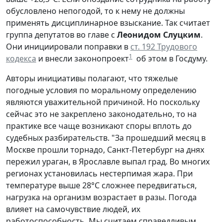
обусловлено непогодой, то к нему не должны
применять дисциплинарное взыскание. Так считает
группа депутатов во главе с
Леонидом Слуцким
.
Они инициировали поправки в
ст. 192 Трудового
1
кодекса
и внесли законопроект
об этом в Госдуму.
Авторы инициативы полагают, что тяжелые
погодные условия по моральному определению
являются уважительной причиной. Но поскольку
сейчас это не закреплено законодательно, то на
практике все чаще возникают споры вплоть до
судебных разбирательств. "За прошедший месяц в
Москве прошли торнадо, Санкт-Петербург на днях
пережил ураган, в Ярославле выпал град. Во многих
регионах установилась нестерпимая жара. При
температуре выше 28°C сложнее передвигаться,
нагрузка на организм возрастает в разы. Погода
влияет на самочувствие людей, их
работоспособность. Мы считаем справедливым