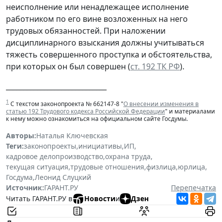
неисполнение или ненадлежащее исполнение
работником по его вине возложенных на него
трудовых обязанностей. При наложении
дисциплинарного взыскания должны учитываться
тяжесть совершенного проступка и обстоятельства,
при которых он был совершен (
ст. 192 ТК РФ
).
_____________________________
1
С текстом законопроекта № 662147-8 "
О внесении изменения в
статью 192 Трудового кодекса Российской Федерации
" и материалами
к нему можно ознакомиться на официальном сайте Госдумы.
Авторы:
Наталья Ключевская
Теги:
законопроекты
,
инициативы
,
ИП
,
кадровое делопроизводство
,
охрана труда
,
текущая ситуация
,
трудовые отношения
,
физлица
,
юрлица
,
Госдума
,
Леонид Слуцкий
Источник:
ГАРАНТ.РУ
Перепечатка
Читать ГАРАНТ.РУ в
Новости
и
Дзен