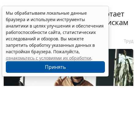
С 1 февраля 2027 года заработает
Мы обрабатываем локальные данные
браузера и используем инструменты
ГОСТ по психосоциальным рискам
аналитики в целях улучшения и обеспечения
на рабочем месте
работоспособности сайта, статистических
исследований и обзоров. Вы можете
7 августа 2026 17:11
Труд
запретить обработку указанных данных в
настройках браузера. Пожалуйста,
ознакомьтесь с условиями их обработки
.
Принять
© milkos / Фотобанк 123RF.com