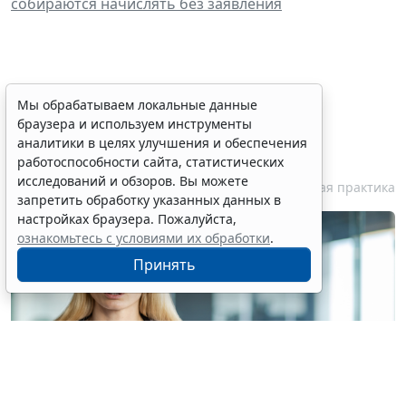
собираются начислять без заявления
Персональные данные
Мы обрабатываем локальные данные
браузера и используем инструменты
медработника недопустимо
аналитики в целях улучшения и обеспечения
публиковать без его согласия
работоспособности сайта, статистических
исследований и обзоров. Вы можете
7 августа 2026 18:27
Судебная практика
запретить обработку указанных данных в
настройках браузера. Пожалуйста,
ознакомьтесь с условиями их обработки
.
Принять