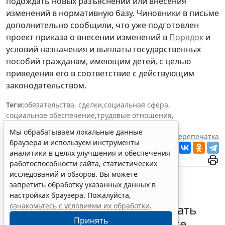
подождать новых разъяснений или внесения
изменений в нормативную базу. Чиновники в письме
дополнительно сообщили, что уже подготовлен
проект приказа о внесении изменений в
Порядок
и
условий назначения и выплаты государственных
пособий гражданам, имеющим детей, с целью
приведения его в соответствие с действующим
законодательством.
Теги:
обязательства, сделки
,
социальная сфера
,
социальное обеспечение
,
трудовые отношения
,
Минтруд России
Мы обрабатываем локальные данные
Источник:
Система ГАРАНТ
Перепечатка
браузера и используем инструменты
Читать ГАРАНТ.РУ в
Новости
и
Дзен
аналитики в целях улучшения и обеспечения
работоспособности сайта, статистических
исследований и обзоров. Вы можете
запретить обработку указанных данных в
настройках браузера. Пожалуйста,
ознакомьтесь с условиями их обработки
.
Работодатель вправе учитывать
Принять
опасность от БПЛА при оценке