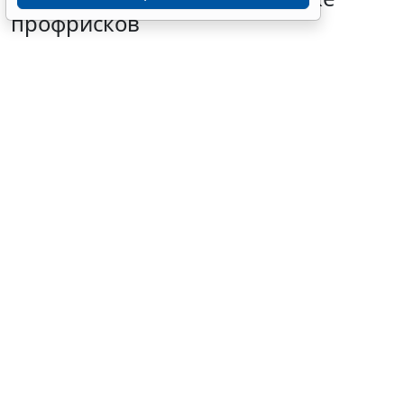
профрисков
5 августа 2026 18:03
Труд
© xy1987 / Фотобанк 123RF.com
В условиях регулярного поступления оповещений о
беспилотной опасности работодателям необходимо
определить, требуется ли пересматривать карты