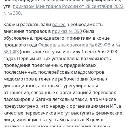
утв.
приказом Минтранса России от 28 сентября 2022
г. № 390
.
Как мы рассказывали
ранее
, необходимость
внесения поправок в
приказ № 390
была
обусловлена, прежде всего, принятием в конце
прошлого года
Федеральных законов № 629-ФЗ
и
№
580-ФЗ
(они также вступили в силу 1 сентября 2023
года). Первым из них установлена возможность
проведения предсменных, предрейсовых,
послесменных, послерейсовых медосмотров,
медосмотров в течение рабочего дня (смены)
дистанционно, а вторым – урегулированы
отношения, связанные с организацией перевозок
пассажиров и багажа легковым такси, в том числе
предусмотрено, что наряду с организациями и ИП, в
качестве перевозчиков могут выступать физические
лица, имеющие статус самозанятых. В целях
реализации возможности оформления путевых