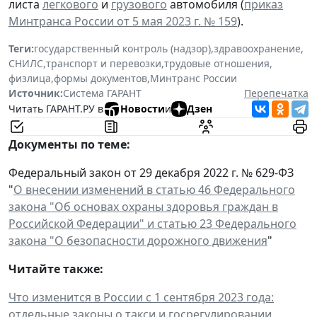
листа
легкового
и
грузового
автомобиля (
приказ
Минтранса России от 5 мая 2023 г. № 159
).
Теги:
государственный контроль (надзор)
,
здравоохранение
,
СНИЛС
,
транспорт и перевозки
,
трудовые отношения
,
физлица
,
формы документов
,
Минтранс России
Источник:
Система ГАРАНТ
Перепечатка
Читать ГАРАНТ.РУ в
Новости
и
Дзен
Документы по теме:
Федеральный закон от 29 декабря 2022 г. № 629-ФЗ
"
О внесении изменений в статью 46 Федерального
закона "Об основах охраны здоровья граждан в
Российской Федерации" и статью 23 Федерального
закона "О безопасности дорожного движения
"
Читайте также:
Что изменится в России с 1 сентября 2023 года:
отдельные законы о такси и госрегулировании