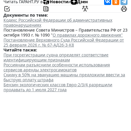
Читать ГАРАНТ.РУ в
Новости
и
Дзен
Документы по теме:
Кодекс Российской Федерации об административных
правонарушениях
Постановление Совета Министров – Правительства РФ от 23
октября 1993 г. № 1090 "
О правилах дорожного движения"
Постановление Верховного Суда Российской Федерации от
25 февраля 2026 г. № 67-АД26-3-К8
Читайте также:
При госрегистрации судна определят соответствие
идентифицирующим признакам
Россиянам разъяснили особенности использования
сервисов аренды электросамокатов
Скидку в 50% на эвакуацию машины предложили ввести за
быструю оплату штрафа
Бензин экологических классов Евро-2/3/4 разрешили
продавать до 1 июля 2027 года