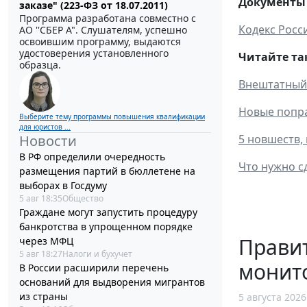
Документы 
заказе" (223-ФЗ от 18.07.2011)
Программа разработана совместно с
Кодекс Росс
АО ''СБЕР А". Слушателям, успешно
освоившим программу, выдаются
удостоверения установленного
Читайте та
образца.
Внештатный 
Новые попра
Выберите тему программы повышения квалификации
для юристов ...
Новости
5 новшеств,
В РФ определили очередность
Что нужно с
размещения партий в бюллетене на
выборах в Госдуму
5 авг 18:35
Общество
Граждане могут запустить процедуру
банкротства в упрощенном порядке
Правит
через МФЦ
5 авг 18:27
Налоги и бухучет
монит
В России расширили перечень
оснований для выдворения мигрантов
из страны
5 августа 2026