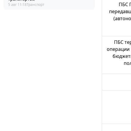
ПБС 
5 авг 11:18
Транспорт
передавш
(автон
ПБС те
операции 
бюджет
по