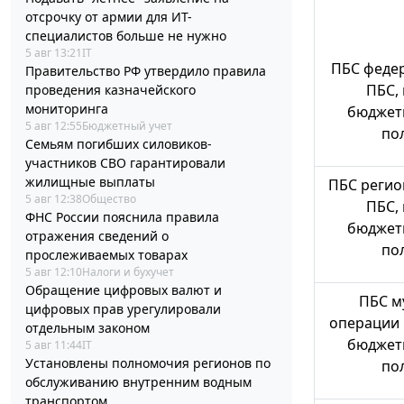
отсрочку от армии для ИТ-
специалистов больше не нужно
5 авг 13:21
IT
ПБС федер
Правительство РФ утвердило правила
ПБС,
проведения казначейского
мониторинга
бюджет
5 авг 12:55
Бюджетный учет
по
Семьям погибших силовиков-
участников СВО гарантировали
жилищные выплаты
ПБС регио
5 авг 12:38
Общество
ПБС,
ФНС России пояснила правила
бюджет
отражения сведений о
по
прослеживаемых товарах
5 авг 12:10
Налоги и бухучет
Обращение цифровых валют и
ПБС м
цифровых прав урегулировали
операции 
отдельным законом
бюджет
5 авг 11:44
IT
Установлены полномочия регионов по
по
обслуживанию внутренним водным
транспортом