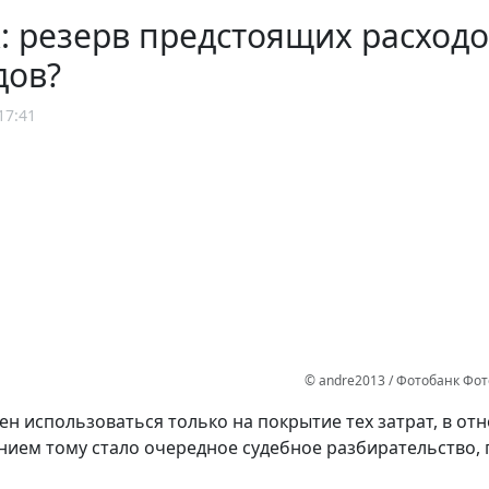
: резерв предстоящих расход
дов?
17:41
© andre2013 / Фотобанк Фо
ен использоваться только на покрытие тех затрат, в от
ием тому стало очередное судебное разбирательство,