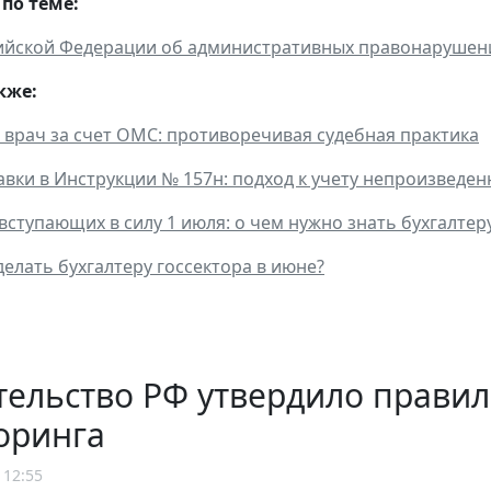
по теме:
ийской Федерации об административных правонарушен
кже:
врач за счет ОМС: противоречивая судебная практика
вки в Инструкции № 157н: подход к учету непроизведен
 вступающих в силу 1 июля: о чем нужно знать бухгалте
делать бухгалтеру госсектора в июне?
ельство РФ утвердило правил
оринга
 12:55