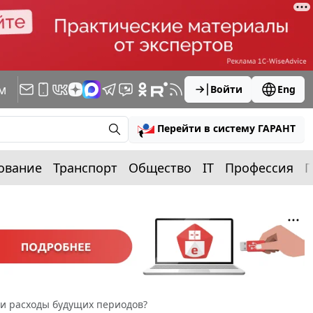
м
Войти
Eng
Перейти в систему ГАРАНТ
ование
Транспорт
Общество
IT
Профессия
П
ли расходы будущих периодов?