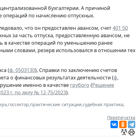
 централизованной бухгалтерии. А причиной
е операций по начислению отпускных.
следовало, что он предоставлен авансом, счет
401 50
ных за часть отпуска, предоставленную авансом, не
сь в качестве операций по уменьшению ранее
ными словами, резерв использовался в отношении тех
са (
ф. 0503130
), Справки по заключению счетов
тчета о финансовых результатах деятельности (
ф.
арушение именно в качестве
грубого
(
Решение
23 г. по делу № 12-75/2023
).
ера
,
госсектор
,
практические ситуации
,
судебная практика
,
Перепечатка