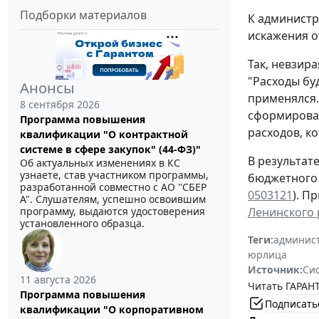
Подборки материалов
К администр
искажения о
Так, невзира
"Расходы бу
Анонсы
применялся.
8 сентября 2026
сформирова
Программа повышения
расходов, к
квалификации "О контрактной
системе в сфере закупок" (44-ФЗ)"
В результат
Об актуальных изменениях в КС
узнаете, став участником программы,
бюджетного 
разработанной совместно с АО ''СБЕР
0503121
). П
А". Слушателям, успешно освоившим
программу, выдаются удостоверения
Ленинского р
установленного образца.
Теги:
админист
юрлица
Источник:
Си
11 августа 2026
Читать ГАРАНТ
Программа повышения
Подписать
квалификации "О корпоративном