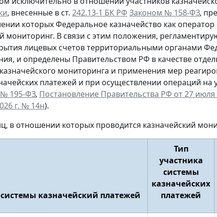
ом исключительно в отношении участников казначейског
ки
, внесенные в ст.
242.13-1 БК РФ
Законом № 158-ФЗ
, пр
шении которых Федеральное казначейство как оператор
й мониторинг. В связи с этим положения, регламентир
рытия лицевых счетов территориальными органами Фед
ия, и определены Правительством РФ в качестве отдел
казначейского мониторинга и применения мер реагиро
начейских платежей и при осуществлении операций на у
 № 195-ФЗ
,
Постановление Правительства РФ от 27 июля 2
026 г. № 14н
).
ц, в отношении которых проводится казначейский мон
Тип
участника
системы
казначейских
 системы казначейский платежей
платежей