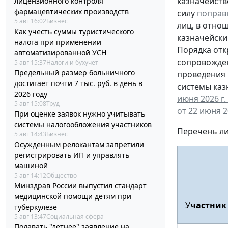
казначейств
лицензионного контроля
фармацевтических производств
силу
поправ
5 авг 16:02
Бизнес
лиц, в отно
Как учесть суммы туристического
казначейски
налога при применении
Порядка отк
автоматизированной УСН
сопровожден
5 авг 15:37
Налоги и бухучет
Предельный размер больничного
проведения 
достигает почти 7 тыс. руб. в день в
системы каз
2026 году
июня 2026 г.
5 авг 15:08
Труд
от 22 июня 2
При оценке заявок нужно учитывать
системы налогообложения участников
Перечень ли
5 авг 14:43
Бизнес
Осужденным релокантам запретили
регистрировать ИП и управлять
машиной
5 авг 14:12
Общество
Минздрав России выпустил стандарт
медицинской помощи детям при
У
частник
туберкулезе
5 авг 13:47
Социальная сфера
Подавать "летнее" заявление на