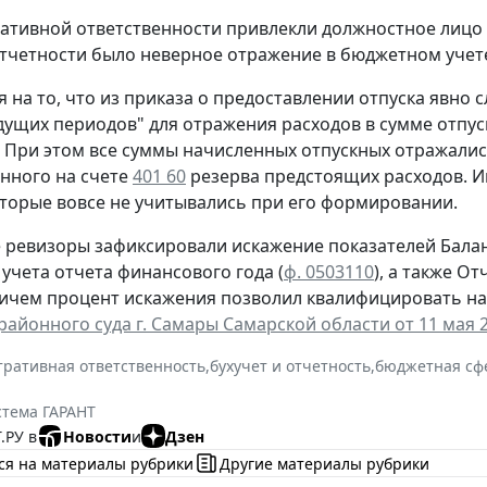
ативной ответственности привлекли должностное лицо
тчетности было неверное отражение в бюджетном учет
я на то, что из приказа о предоставлении отпуска явно 
дущих периодов" для отражения расходов в сумме отпуск
 При этом все суммы начисленных отпускных отражали
нного на счете
401 60
резерва предстоящих расходов. И
оторые вовсе не учитывались при его формировании.
е ревизоры зафиксировали искажение показателей Балан
учета отчета финансового года (
ф. 0503110
), а также О
ричем процент искажения позволил квалифицировать н
айонного суда г. Самары Самарской области от 11 мая 20
ративная ответственность
,
бухучет и отчетность
,
бюджетная сф
стема ГАРАНТ
.РУ в
Новости
и
Дзен
ся на материалы рубрики
Другие материалы рубрики