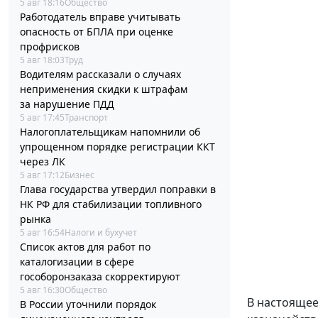
5 авг 18:16
Общество
Работодатель вправе учитывать
опасность от БПЛА при оценке
профрисков
5 авг 18:03
Труд
Водителям рассказали о случаях
неприменения скидки к штрафам
за нарушение ПДД
5 авг 17:45
Транспорт
Налогоплательщикам напомнили об
упрощенном порядке регистрации ККТ
через ЛК
5 авг 17:12
Бизнес
Глава государства утвердил поправки в
НК РФ для стабилизации топливного
рынка
5 авг 16:54
Налоги и бухучет
Список актов для работ по
каталогизации в сфере
гособоронзаказа скорректируют
5 авг 16:30
Общество
В настоящее
В России уточнили порядок