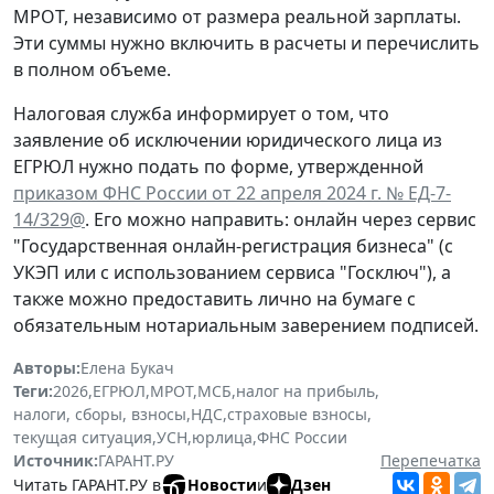
МРОТ, независимо от размера реальной зарплаты.
Эти суммы нужно включить в расчеты и перечислить
в полном объеме.
Налоговая служба информирует о том, что
заявление об исключении юридического лица из
ЕГРЮЛ нужно подать по форме, утвержденной
приказом ФНС России от 22 апреля 2024 г. № ЕД-7-
14/329@
. Его можно направить: онлайн через сервис
"Государственная онлайн-регистрация бизнеса" (с
УКЭП или с использованием сервиса "Госключ"), а
также можно предоставить лично на бумаге с
обязательным нотариальным заверением подписей.
Авторы:
Елена Букач
Теги:
2026
,
ЕГРЮЛ
,
МРОТ
,
МСБ
,
налог на прибыль
,
налоги, сборы, взносы
,
НДС
,
страховые взносы
,
текущая ситуация
,
УСН
,
юрлица
,
ФНС России
Источник:
ГАРАНТ.РУ
Перепечатка
Читать ГАРАНТ.РУ в
Новости
и
Дзен