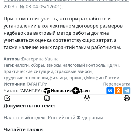
2023 г. № 03-04-05/12601
).
При этом стоит учесть, что при разработке и
установлении в коллективном договоре размеров
надбавок за вахтовый метод работы должна
учитываться оценка соответствующих затрат, а
также наличие иных гарантий таким работникам.
Авторы:
Екатерина Уцына
Теги:
налоги, сборы, взносы
,
налоговый контроль
,
НДФЛ
,
практические ситуации
,
страховые взносы
,
трудовые отношения
,
физлица
,
юрлица
,
Минфин России
Источник:
ГАРАНТ.РУ
Перепечатка
Читать ГАРАНТ.РУ в
Новости
и
Дзен
Документы по теме:
Налоговый кодекс Российской Федерации
Читайте также: