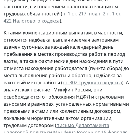
частности, с исполнением налогоплательщиком
трудовых обязанностей (
п. 1 ст. 217
,
подп. 2 п. 1 ст.
422 Налогового кодекса
).
К таким компенсационным выплатам, в частности,
относится надбавка, выплачиваемая вахтовикам
взамен суточных за каждый календарный день
пребывания в местах производства работ в период
вахты, а также фактические дни нахождения в пути
от места нахождения работодателя (пункта сбора) до
места выполнения работы и обратно, надбавка за
вахтовый метод работы (
ст. 302 Трудового кодекса
). А
значит, как поясняет Минфин России, они
освобождаются от обложения НДФЛ и страховыми
взносами в размерах, установленных нормативными
правовыми актами или коллективным договором,
локальным нормативным актом организации,
трудовым договором (
письмо Департамента
налоговой политики Минфина России от 15 февраля