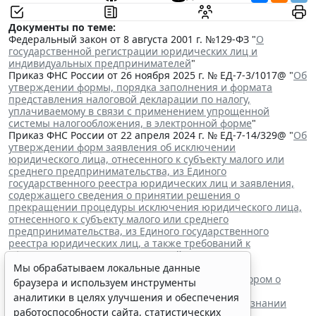
Документы по теме:
Федеральный закон от 8 августа 2001 г. №129-ФЗ "
О
государственной регистрации юридических лиц и
индивидуальных предпринимателей
"
Приказ ФНС России от 26 ноября 2025 г. № ЕД-7-3/1017@ "
Об
утверждении формы, порядка заполнения и формата
представления налоговой декларации по налогу,
уплачиваемому в связи с применением упрощенной
системы налогообложения, в электронной форме
"
Приказ ФНС России от 22 апреля 2024 г. № ЕД-7-14/329@ "
Об
утверждении форм заявления об исключении
юридического лица, отнесенного к субъекту малого или
среднего предпринимательства, из Единого
государственного реестра юридических лиц и заявления,
содержащего сведения о принятии решения о
прекращении процедуры исключения юридического лица,
отнесенного к субъекту малого или среднего
предпринимательства, из Единого государственного
реестра юридических лиц, а также требований к
оформлению указанных заявлений
"
Читайте также:
Мы обрабатываем локальные данные
ВС РФ поддержал заявителя в споре с регистратором о
браузера и используем инструменты
внесении записи в ЕГРЮЛ
аналитики в целях улучшения и обеспечения
Суд обязал заключить трудовой договор при признании
работоспособности сайта, статистических
отказа в приеме незаконным