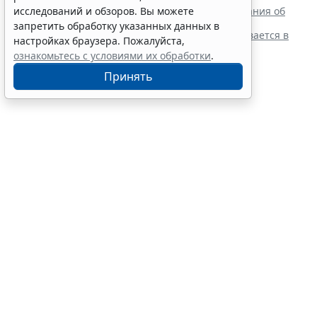
Резидентам РФ указали на нюансы информирования об
исследований и обзоров. Вы можете
открытии счетов за границей
запретить обработку указанных данных в
Обеспечительный платеж в рамках СПОТ учитывается в
настройках браузера. Пожалуйста,
расходах по УСН
ознакомьтесь с условиями их обработки
.
Принять
Финансовый порог для
обязательного аудита
некоммерческих фондов
увеличили
7 августа 2026 17:36
Налоги и бухучет