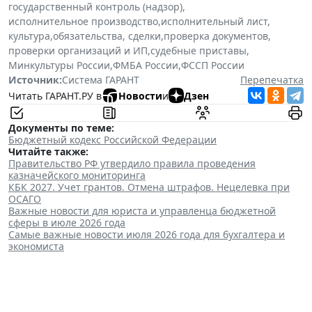
государственный контроль (надзор)
,
исполнительное производство
,
исполнительный лист
,
культура
,
обязательства, сделки
,
проверка документов
,
проверки организаций и ИП
,
судебные приставы
,
Минкультуры России
,
ФМБА России
,
ФССП России
Источник:
Система ГАРАНТ
Перепечатка
Читать ГАРАНТ.РУ в
Новости
и
Дзен
Документы по теме:
Бюджетный кодекс Российской Федерации
Читайте также:
Правительство РФ утвердило правила проведения
казначейского мониторинга
КБК 2027. Учет грантов. Отмена штрафов. Нецелевка при
ОСАГО
Важные новости для юриста и управленца бюджетной
сферы в июле 2026 года
Самые важные новости июля 2026 года для бухгалтера и
экономиста