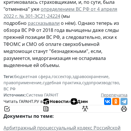
критиковалась страховщиками, и, по сути, была
"отменена" уже
определением ВС РФ от 4 апреля
2022 г. № 301-ЭС21-24224
(мы
подробно
рассказывали
о нём). Однако теперь из
обзора ВС РФ от 2018 года вычищены даже следы
прежней позиции ВС РФ, а следовательно, иски к
ТФОМС и СМО об оплате сверхобъемной
медпомощи станут "безнадежными", если,
разумеется, медорганизация не оспаривала
выделенные ей объемы.
Теги:
бюджетная сфера
,
госсектор
,
здравоохранение
,
правоприменение
,
судебная практика
,
судопроизводство
,
ВС РФ
Источник:
Система ГАРАНТ
Перепечатка
Читать ГАРАНТ.РУ в
Новости
и
Дзен
Документы по теме:
Арбитражный процессуальный кодекс Российской