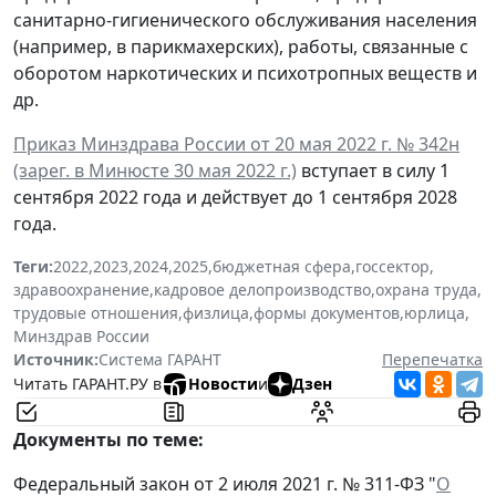
санитарно-гигиенического обслуживания населения
(например, в парикмахерских), работы, связанные с
оборотом наркотических и психотропных веществ и
др.
Приказ Минздрава России от 20 мая 2022 г. № 342н
(зарег. в Минюсте 30 мая 2022 г.)
вступает в силу 1
сентября 2022 года и действует до 1 сентября 2028
года.
Теги:
2022
,
2023
,
2024
,
2025
,
бюджетная сфера
,
госсектор
,
здравоохранение
,
кадровое делопроизводство
,
охрана труда
,
трудовые отношения
,
физлица
,
формы документов
,
юрлица
,
Минздрав России
Источник:
Система ГАРАНТ
Перепечатка
Читать ГАРАНТ.РУ в
Новости
и
Дзен
Документы по теме:
Федеральный закон от 2 июля 2021 г. № 311-ФЗ "
О