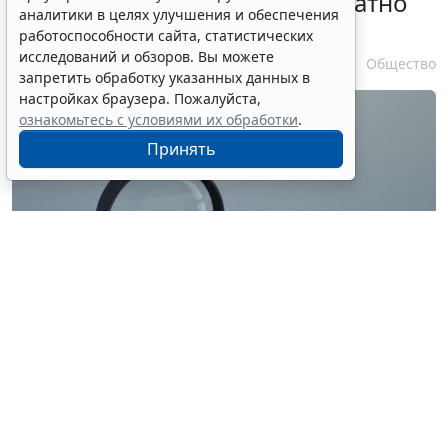
личности оформляется бесплатно
аналитики в целях улучшения и обеспечения
при утрате паспорта
работоспособности сайта, статистических
исследований и обзоров. Вы можете
7 августа 2026 17:55
Общество
запретить обработку указанных данных в
настройках браузера. Пожалуйста,
ознакомьтесь с условиями их обработки
.
Принять
© ilixe48 / Фотобанк 123RF.com
Россиянам напомнили, как подтвердить свою
личность при отсутствии основного документа для
идентификации гражданина. Для этого необходимо