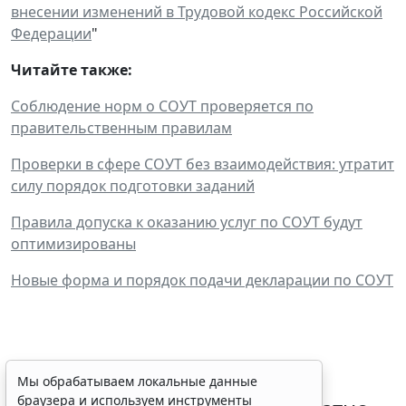
внесении изменений в Трудовой кодекс Российской
Федерации
"
Читайте также:
Соблюдение норм о СОУТ проверяется по
правительственным правилам
Проверки в сфере СОУТ без взаимодействия: утратит
силу порядок подготовки заданий
Правила допуска к оказанию услуг по СОУТ будут
оптимизированы
Новые форма и порядок подачи декларации по СОУТ
Временное удостоверение
Мы обрабатываем локальные данные
браузера и используем инструменты