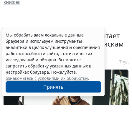
книжек
С 1 февраля 2027 года заработает
Мы обрабатываем локальные данные
браузера и используем инструменты
ГОСТ по психосоциальным рискам
аналитики в целях улучшения и обеспечения
на рабочем месте
работоспособности сайта, статистических
исследований и обзоров. Вы можете
7 августа 2026 17:11
Труд
запретить обработку указанных данных в
настройках браузера. Пожалуйста,
ознакомьтесь с условиями их обработки
.
Принять