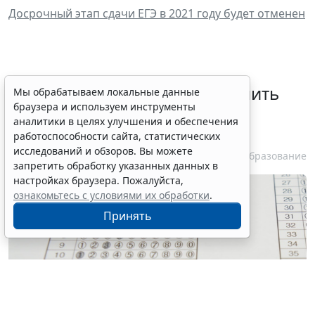
Досрочный этап сдачи ЕГЭ в 2021 году будет отменен
В Госдуме предложили заменить
Мы обрабатываем локальные данные
браузера и используем инструменты
ЕГЭ аттестацией в форме
аналитики в целях улучшения и обеспечения
государственного экзамена
работоспособности сайта, статистических
исследований и обзоров. Вы можете
7 августа 2026 12:15
Образование
запретить обработку указанных данных в
настройках браузера. Пожалуйста,
ознакомьтесь с условиями их обработки
.
Принять