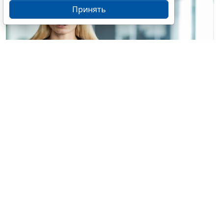
Принять
© voronaman / Фотобанк 123RF.com
Конституционный Суд РФ отказал интернет-порталу
без статуса СМИ в приеме жалобы на
пункты 6
и
7
части 1 статьи 6
Закона о персональных данных
(ПДн) (
Определение Конституционного Суда РФ от 30
июня 2026 г. № 2029-О
).
Портал публикует материалы по тематике
здравоохранения, в том числе отзывы пациентов,
сведения о медработниках, а также на нем есть