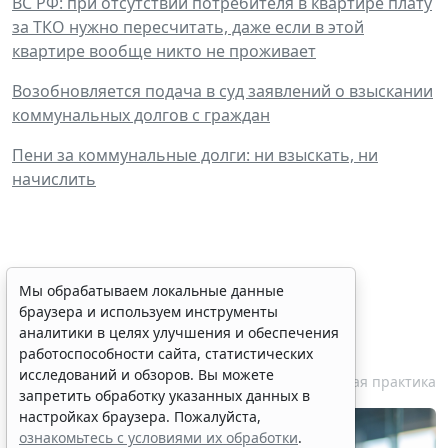
ВС РФ: при отсутствии потребителя в квартире плату
за ТКО нужно пересчитать, даже если в этой
квартире вообще никто не проживает
Возобновляется подача в суд заявлений о взыскании
коммунальных долгов с граждан
Пени за коммунальные долги: ни взыскать, ни
начислить
Персональные данные
Мы обрабатываем локальные данные
браузера и используем инструменты
медработника недопустимо
аналитики в целях улучшения и обеспечения
публиковать без его согласия
работоспособности сайта, статистических
исследований и обзоров. Вы можете
7 августа 2026 18:27
Судебная практика
запретить обработку указанных данных в
настройках браузера. Пожалуйста,
ознакомьтесь с условиями их обработки
.