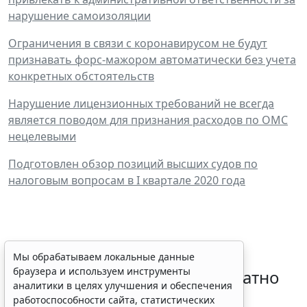
нарушение самоизоляции
Ограничения в связи с коронавирусом не будут
признавать форс-мажором автоматически без учета
конкретных обстоятельств
Нарушение лицензионных требований не всегда
является поводом для признания расходов по ОМС
нецелевыми
Подготовлен обзор позиций высших судов по
налоговым вопросам в I квартале 2020 года
Временное удостоверение
Мы обрабатываем локальные данные
браузера и используем инструменты
личности оформляется бесплатно
аналитики в целях улучшения и обеспечения
при утрате паспорта
работоспособности сайта, статистических