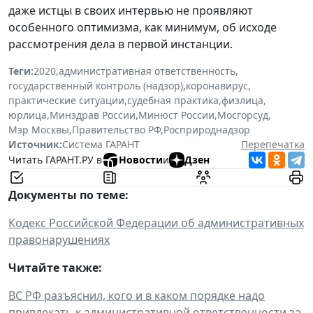
даже истцы в своих интервью не проявляют
особенного оптимизма, как минимум, об исходе
рассмотрения дела в первой инстанции.
Теги:
2020
,
административная ответственность
,
государственный контроль (надзор)
,
коронавирус
,
практические ситуации
,
судебная практика
,
физлица
,
юрлица
,
Минздрав России
,
Минюст России
,
Мосгорсуд
,
Мэр Москвы
,
Правительство РФ
,
Росприроднадзор
Источник:
Система ГАРАНТ
Перепечатка
Читать ГАРАНТ.РУ в
Новости
и
Дзен
Документы по теме:
Кодекс Российской Федерации об административных
правонарушениях
Читайте также:
ВС РФ разъяснил, кого и в каком порядке надо
привлекать к административной ответственности за