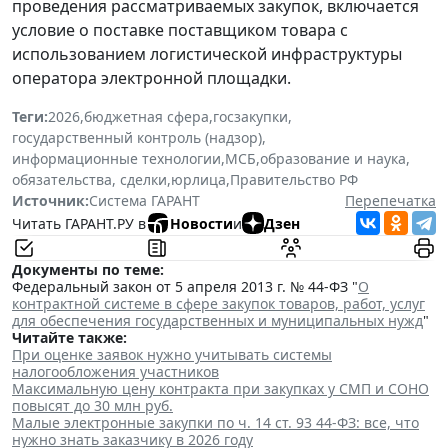
проведения рассматриваемых закупок, включается
условие о поставке поставщиком товара с
использованием логистической инфраструктуры
оператора электронной площадки.
Теги:
2026
,
бюджетная сфера
,
госзакупки
,
государственный контроль (надзор)
,
информационные технологии
,
МСБ
,
образование и наука
,
обязательства, сделки
,
юрлица
,
Правительство РФ
Источник:
Система ГАРАНТ
Перепечатка
Читать ГАРАНТ.РУ в
Новости
и
Дзен
Документы по теме:
Федеральный закон от 5 апреля 2013 г. № 44-ФЗ "
О
контрактной системе в сфере закупок товаров, работ, услуг
для обеспечения государственных и муниципальных нужд
"
Читайте также:
При оценке заявок нужно учитывать системы
налогообложения участников
Максимальную цену контракта при закупках у СМП и СОНО
повысят до 30 млн руб.
Малые электронные закупки по ч. 14 ст. 93 44-ФЗ: все, что
нужно знать заказчику в 2026 году