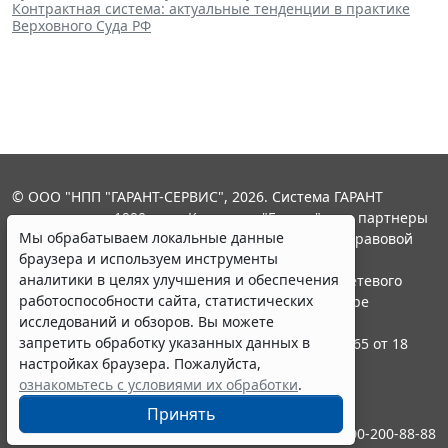
Контрактная система: актуальные тенденции в практике
Верховного Суда РФ
© ООО "НПП "ГАРАНТ-СЕРВИС", 2026. Система ГАРАНТ
выпускается с 1990 года. Компания "Гарант" и ее партнеры
Мы обрабатываем локальные данные
являются участниками Российской ассоциации правовой
браузера и используем инструменты
информации ГАРАНТ.
аналитики в целях улучшения и обеспечения
Портал ГАРАНТ.РУ зарегистрирован в качестве сетевого
работоспособности сайта, статистических
издания Федеральной службой по надзору в сфере
исследований и обзоров. Вы можете
связи,информационных технологий и массовых
запретить обработку указанных данных в
коммуникаций (Роскомнадзором), Эл № ФС77-58365 от 18
настройках браузера. Пожалуйста,
июня 2014 года.
ознакомьтесь с условиями их обработки
.
16+
Принять
Контакты
8-800-200-88-88