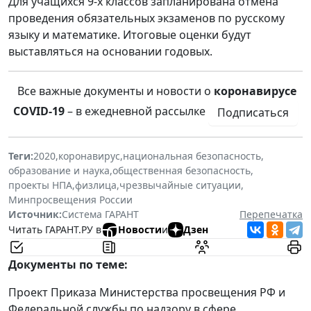
Для учащихся 9-х классов запланирована отмена
проведения обязательных экзаменов по русскому
языку и математике. Итоговые оценки будут
выставляться на основании годовых.
Все важные документы и новости о
коронавирусе
COVID-19
– в ежедневной рассылке
Подписаться
Теги:
2020
,
коронавирус
,
национальная безопасность
,
образование и наука
,
общественная безопасность
,
проекты НПА
,
физлица
,
чрезвычайные ситуации
,
Минпросвещения России
Источник:
Система ГАРАНТ
Перепечатка
Читать ГАРАНТ.РУ в
Новости
и
Дзен
Документы по теме:
Проект Приказа Министерства просвещения РФ и
Федеральной службы по надзору в сфере