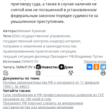
приговору суда, а также в случае наличия не
снятой или не погашенной в установленном
федеральным законом порядке судимости за
умышленное преступление.
Авторы:
Михаил Куканов
Теги:
2026
,
государственное управление
,
государственный контроль (надзор)
,
нотариат
,
поправки и изменения в законодательстве
,
правоприменение
,
практические ситуации
,
текущая ситуация
,
физлица
,
Президент РФ
,
Владимир Путин
Источник:
ГАРАНТ.РУ
Перепечатка
Читать ГАРАНТ.РУ в
Новости
и
Дзен
Документы по теме:
Основы законодательства РФ о нотариате от 11 февраля
1993 г. № 4462-I
Читайте также:
Срок пребывания в РФ профессиональных шоферов из СНГ
продлили до 180 дней в году
Президент РФ поручил следить за внедрением
наставничества над молодыми медиками