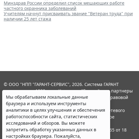
Минздрав России определил список мешающих работе
частного охранника заболеваний
Учителям начнут присваивать звание "Ветеран труда" при
наличии 25 лет стажа
© ООО "НПП "ГАРАНТ-СЕРВИС", 2026. Система ГАРАНТ
выпускается с 1990 года. Компания "Гарант" и ее партнеры
Мы обрабатываем локальные данные
являются участниками Российской ассоциации правовой
браузера и используем инструменты
информации ГАРАНТ.
аналитики в целях улучшения и обеспечения
Портал ГАРАНТ.РУ зарегистрирован в качестве сетевого
работоспособности сайта, статистических
издания Федеральной службой по надзору в сфере
исследований и обзоров. Вы можете
связи,информационных технологий и массовых
запретить обработку указанных данных в
коммуникаций (Роскомнадзором), Эл № ФС77-58365 от 18
настройках браузера. Пожалуйста,
июня 2014 года.