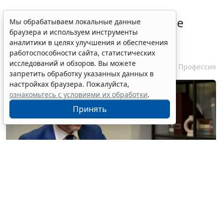
Совет ФПА РФ утвердил новые
Мы обрабатываем локальные данные
браузера и используем инструменты
разъяснения по вопросам
аналитики в целях улучшения и обеспечения
адвокатской деятельности
работоспособности сайта, статистических
исследований и обзоров. Вы можете
7 августа 2026 13:56
Профессия
запретить обработку указанных данных в
настройках браузера. Пожалуйста,
ознакомьтесь с условиями их обработки
.
Принять
© pressmaster / Фотобанк 123RF.com