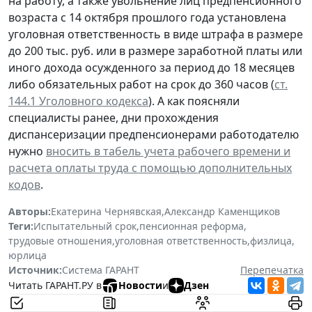
на работу, а также увольнение лиц предпенсионного
возраста с 14 октября прошлого года установлена
уголовная ответственность в виде штрафа в размере
до 200 тыс. руб. или в размере заработной платы или
иного дохода осужденного за период до 18 месяцев
либо обязательных работ на срок до 360 часов (
ст.
144.1 Уголовного кодекса
). А как поясняли
специалисты ранее, дни прохождения
диспансеризации предпенсионерами работодателю
нужно
вносить в табель учета рабочего времени и
расчета оплаты труда с помощью дополнительных
кодов
.
Авторы:
Екатерина Чернявская
,
Александр Каменщиков
Теги:
Испытательный срок
,
пенсионная реформа
,
трудовые отношения
,
уголовная ответственность
,
физлица
,
юрлица
Источник:
Система ГАРАНТ
Перепечатка
Читать ГАРАНТ.РУ в
Новости
и
Дзен