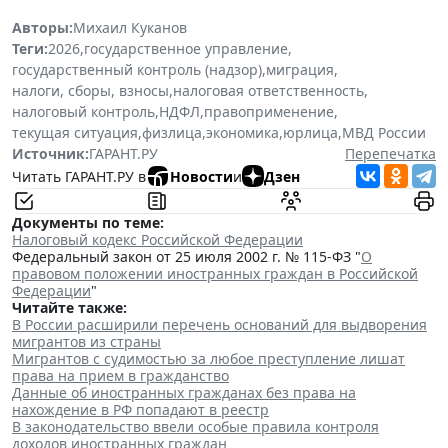
Авторы:
Михаил Куканов
Теги:
2026
,
государственное управление
,
государственный контроль (надзор)
,
миграция
,
налоги, сборы, взносы
,
налоговая ответственность
,
налоговый контроль
,
НДФЛ
,
правоприменение
,
текущая ситуация
,
физлица
,
экономика
,
юрлица
,
МВД России
Источник:
ГАРАНТ.РУ
Перепечатка
Читать ГАРАНТ.РУ в
Новости
и
Дзен
Документы по теме:
Налоговый кодекс Российской Федерации
Федеральный закон от 25 июля 2002 г. № 115-ФЗ "
О
правовом положении иностранных граждан в Российской
Федерации
"
Читайте также:
В России расширили перечень оснований для выдворения
мигрантов из страны
Мигрантов с судимостью за любое преступление лишат
права на прием в гражданство
Данные об иностранных гражданах без права на
нахождение в РФ попадают в реестр
В законодательство ввели особые правила контроля
доходов иностранных граждан