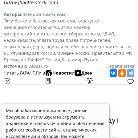
Guzov
(Shutterstock.com).
Авторы:
Валерий Тимошенко
Теги:
банки и банковская система
,
госзакупки
,
жилищное строительство
,
итоги недели
,
материнский капитал
,
налоги, сборы, взносы
,
НДФЛ
,
недвижимость
,
оплата труда
,
права потребителей
,
социальная сфера
,
социальное обеспечение
,
строительство
,
ВС РФ
,
Минздрав России
,
Минфин России
,
Правительство РФ
,
Президент РФ
,
ФНС России
,
Владимир Путин
Источник:
ГАРАНТ.РУ
Перепечатка
Читать ГАРАНТ.РУ в
Новости
и
Дзен
Уведомления о подписании
Мы обрабатываем локальные данные
браузера и используем инструменты
договоров потребкредита будут
аналитики в целях улучшения и обеспечения
направлять в ЛК на ЕПГУ
работоспособности сайта, статистических
исследований и обзоров. Вы можете