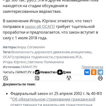
находятся на стадии обсуждения в
заинтересованных ведомствах.
В заключение Игорь Юргенс отметил, что текст
поправок в
закон об ОСАГО
требует тщательной
проработки и предполагается, что закон вступит в
силу с 1 июля 2018 года.
Авторы:
Ануш Согомонян
Теги:
безопасность дорожного движения
,
инициативы
,
ОСАГО
,
проверка подлинности
,
страхование
,
РСА
,
Игорь Юргенс
,
Светлана Поликанина
Источник:
ГАРАНТ.РУ
Перепечатка
Читать ГАРАНТ.РУ в
Новости
и
Дзен
Документы по теме:
Федеральный закон от 25 апреля 2002 г. № 40-ФЗ
"
Об обязательном страховании гражданской
ответственности владельцев транспортных