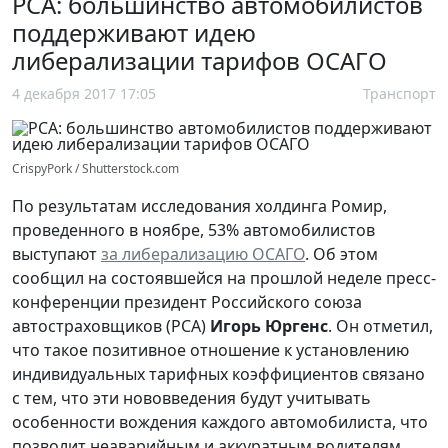
РСА: большинство автомобилистов
поддерживают идею
либерализации тарифов ОСАГО
4 декабря 2017 17:05
Транспорт
CrispyPork / Shutterstock.com
По результатам исследования холдинга Ромир,
проведенного в ноябре, 53% автомобилистов
выступают
за либерализацию ОСАГО
. Об этом
сообщил на состоявшейся на прошлой неделе пресс-
конференции президент Российского союза
автостраховщиков (РСА)
Игорь Юргенс
. Он отметил,
что такое позитивное отношение к установлению
индивидуальных тарифных коэффициентов связано
с тем, что эти нововведения будут учитывать
особенности вождения каждого автомобилиста, что
позволит неаварийным и аккуратным водителям