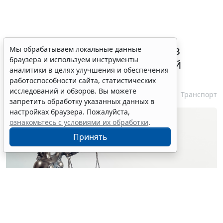
ВС РФ признал лишение прав
Мы обрабатываем локальные данные
браузера и используем инструменты
незаконным при неизвестной
аналитики в целях улучшения и обеспечения
личности водителя
работоспособности сайта, статистических
исследований и обзоров. Вы можете
7 августа 2026 16:37
Транспорт
запретить обработку указанных данных в
настройках браузера. Пожалуйста,
ознакомьтесь с условиями их обработки
.
Принять