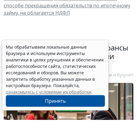
способе прекращения обязательств по ипотечному
займу, не облагается НДФЛ
Резидентам РФ указали на нюансы
Мы обрабатываем локальные данные
браузера и используем инструменты
информирования об открытии
аналитики в целях улучшения и обеспечения
счетов за границей
работоспособности сайта, статистических
исследований и обзоров. Вы можете
6 августа 2026 18:27
Налоги и бухучет
запретить обработку указанных данных в
настройках браузера. Пожалуйста,
ознакомьтесь с условиями их обработки
.
Принять