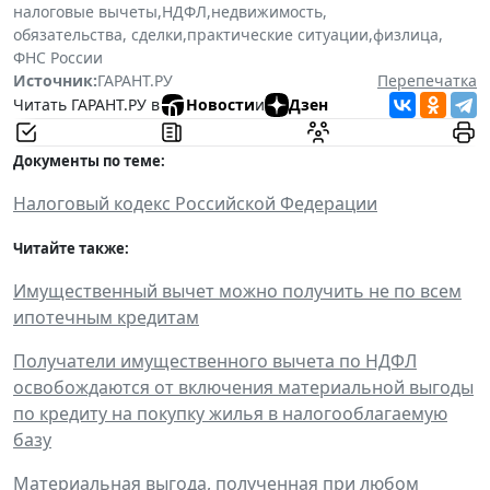
налоговые вычеты
,
НДФЛ
,
недвижимость
,
обязательства, сделки
,
практические ситуации
,
физлица
,
ФНС России
Источник:
ГАРАНТ.РУ
Перепечатка
Читать ГАРАНТ.РУ в
Новости
и
Дзен
Документы по теме:
Налоговый кодекс Российской Федерации
Читайте также:
Имущественный вычет можно получить не по всем
ипотечным кредитам
Получатели имущественного вычета по НДФЛ
освобождаются от включения материальной выгоды
по кредиту на покупку жилья в налогооблагаемую
базу
Материальная выгода, полученная при любом