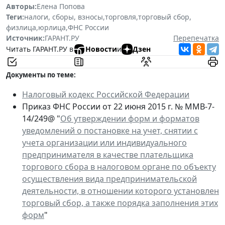
Авторы:
Елена Попова
Теги:
налоги, сборы, взносы
,
торговля
,
торговый сбор
,
физлица
,
юрлица
,
ФНС России
Источник:
ГАРАНТ.РУ
Перепечатка
Читать ГАРАНТ.РУ в
Новости
и
Дзен
Документы по теме:
Налоговый кодекс Российской Федерации
Приказ ФНС России от 22 июня 2015 г. № ММВ-7-
14/249@ "
Об утверждении форм и форматов
уведомлений о постановке на учет, снятии с
учета организации или индивидуального
предпринимателя в качестве плательщика
торгового сбора в налоговом органе по объекту
осуществления вида предпринимательской
деятельности, в отношении которого установлен
торговый сбор, а также порядка заполнения этих
форм
"