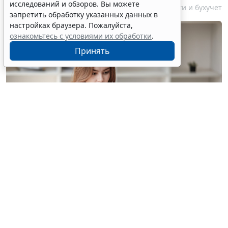
исследований и обзоров. Вы можете
7 августа 2026 18:16
Налоги и бухучет
запретить обработку указанных данных в
настройках браузера. Пожалуйста,
ознакомьтесь с условиями их обработки
.
Принять
© treeratw/ Фотобанк 123RF.com
Налоговые органы на официальном сайте
информируют бизнес-сообщество о том, что с
введением нового упрощенного регламента