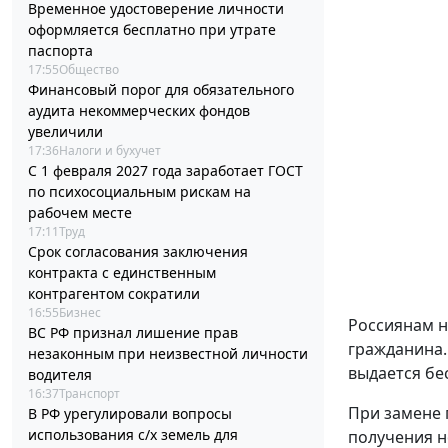
Временное удостоверение личности
оформляется бесплатно при утрате
паспорта
17:55
Общество
Финансовый порог для обязательного
аудита некоммерческих фондов
увеличили
17:36
Налоги и бухучет
С 1 февраля 2027 года заработает ГОСТ
по психосоциальным рискам на
рабочем месте
17:11
Труд
Срок согласования заключения
контракта с единственным
контрагентом сократили
16:55
Бизнес
Россиянам н
ВС РФ признал лишение прав
гражданина.
незаконным при неизвестной личности
выдается бе
водителя
16:37
Транспорт
При замене 
В РФ урегулировали вопросы
использования с/х земель для
получения н