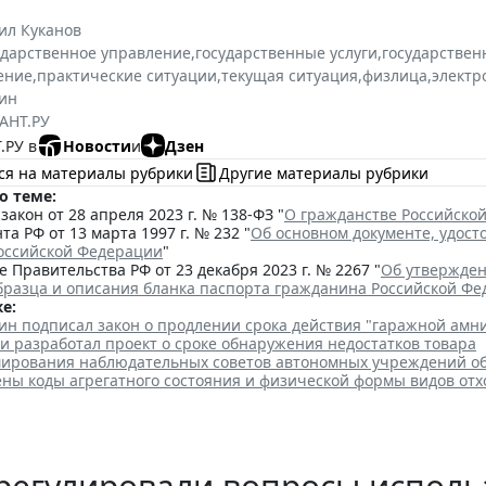
ил Куканов
ударственное управление
,
государственные услуги
,
государствен
ение
,
практические ситуации
,
текущая ситуация
,
физлица
,
электр
ин
АНТ.РУ
.РУ в
Новости
и
Дзен
ся на материалы рубрики
Другие материалы рубрики
о теме:
акон от 28 апреля 2023 г. № 138-ФЗ "
О гражданстве Российско
та РФ от 13 марта 1997 г. № 232 "
Об основном документе, удос
оссийской Федерации
"
 Правительства РФ от 23 декабря 2023 г. № 2267 "
Об утвержден
бразца и описания бланка паспорта гражданина Российской Ф
е:
ин подписал закон о продлении срока действия "гаражной амн
и разработал проект о сроке обнаружения недостатков товара
ирования наблюдательных советов автономных учреждений о
ены коды агрегатного состояния и физической формы видов отх