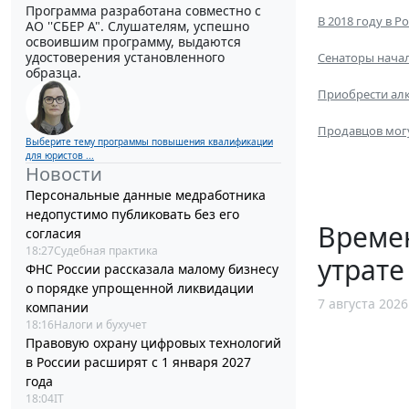
Программа разработана совместно с
В 2018 году в 
АО ''СБЕР А". Слушателям, успешно
освоившим программу, выдаются
удостоверения установленного
Сенаторы нача
образца.
Приобрести ал
Продавцов мог
Выберите тему программы повышения квалификации
для юристов ...
Новости
Персональные данные медработника
недопустимо публиковать без его
Време
согласия
18:27
Судебная практика
утрате
ФНС России рассказала малому бизнесу
о порядке упрощенной ликвидации
7 августа 2026
компании
18:16
Налоги и бухучет
Правовую охрану цифровых технологий
в России расширят с 1 января 2027
года
18:04
IT