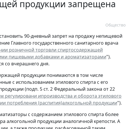
щей продукции запрещена
Общество
становить 90-дневный запрет на продажу непищевой
ние Главного государственного санитарного врача
нии розничной торговли спиртосодержащей
ими пищевыми добавками и ароматизаторами
").
я со вчерашнего дня.
ержащей продукции понимаются в том числе
нные с использованием этилового спирта с его
одукции (подп. 5 ст. 2 Федеральный закона от 22
м регулировани ипроизводства и оборота этилового
ии потребления (распития)алкогольной продукции
").
оматизаторы с содержанием этилового спирта более
ра алкогольной продукции аналогичной крепости. А
и, а также продукции, расфасованной таким