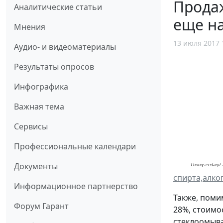
Прода
Аналитические статьи
еще на
Мнения
13 июля 2017 
Аудио- и видеоматериалы
Результаты опросов
Инфографика
Важная тема
Сервисы
Профессиональные календари
Документы
Thongseedary/ 
спирта,алко
Информационное партнерство
Также, поми
Форум Гарант
28%, стоимо
стеклоомыва