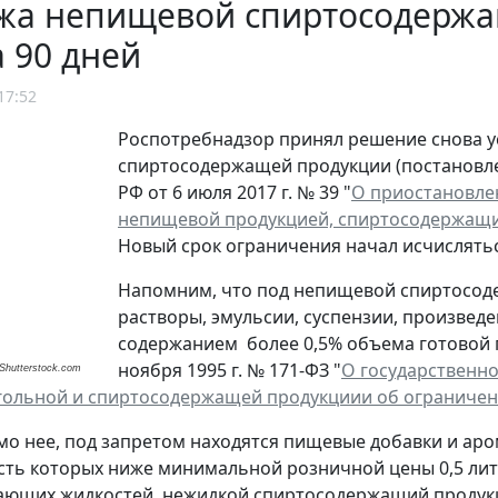
жа непищевой спиртосодержа
 90 дней
17:52
Роспотребнадзор принял решение снова у
спиртосодержащей продукции (постановле
РФ от 6 июля 2017 г. № 39 "
О приостановле
непищевой продукцией, спиртосодержащ
Новый срок ограничения начал исчислятьс
Напомним, что под непищевой спиртосод
растворы, эмульсии, суспензии, произведе
содержанием более 0,5% объема готовой пр
ноября 1995 г. № 171-ФЗ "
О государственно
Shutterstock.com
гольной и спиртосодержащей продукциии об ограничен
мо нее, под запретом находятся пищевые добавки и ар
сть которых ниже минимальной розничной цены 0,5 лит
ющих жидкостей, нежидкой спиртосодержащий продукци