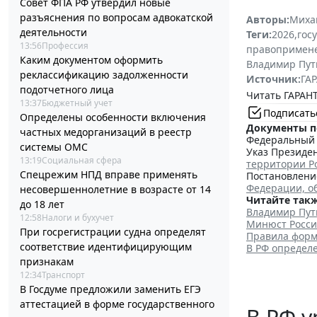
Совет ФПА РФ утвердил новые
разъяснения по вопросам адвокатской
Авторы:
Миха
деятельности
Теги:
2026
,
гос
13:56
Профессия
правопримен
Каким документом оформить
Владимир Пут
реклассификацию задолженности
Источник:
ГАР
подотчетного лица
Читать ГАРАНТ
13:37
Бюджетный учет
Подписать
Определены особенности включения
Документы п
частных медорганизаций в реестр
Федеральный з
системы ОМС
Указ Президен
13:19
Социальная сфера
территории Р
Спецрежим НПД вправе применять
Постановление
Федерации, о
несовершеннолетние в возрасте от 14
Читайте такж
до 18 лет
Владимир Пут
12:58
Налоги и бухучет
Минюст Росси
При госрегистрации судна определят
Правила форм
соответствие идентифицирующим
В РФ определ
признакам
12:34
Транспорт
В Госдуме предложили заменить ЕГЭ
аттестацией в форме государственного