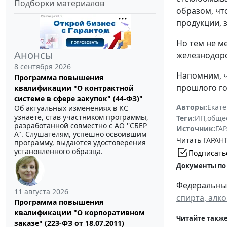
Подборки материалов
образом, чт
продукции, 
Но тем не м
Анонсы
железнодоро
8 сентября 2026
Напомним, 
Программа повышения
прошлого го
квалификации "О контрактной
системе в сфере закупок" (44-ФЗ)"
Авторы:
Екат
Об актуальных изменениях в КС
узнаете, став участником программы,
Теги:
ИП
,
обще
разработанной совместно с АО ''СБЕР
Источник:
ГАР
А". Слушателям, успешно освоившим
Читать ГАРАНТ
программу, выдаются удостоверения
установленного образца.
Подписать
Документы по
Федеральный 
11 августа 2026
спирта, алк
Программа повышения
квалификации "О корпоративном
Читайте также
заказе" (223-ФЗ от 18.07.2011)