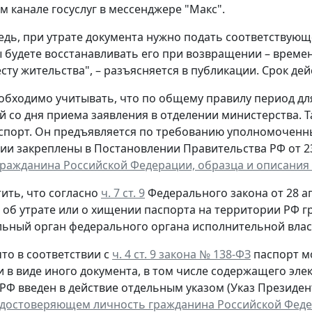
 канале госуслуг в мессенджере "Макс".
едь, при утрате документа нужно подать соответствующ
ы будете восстанавливать его при возвращении – време
сту жительства", – разъясняется в публикации. Срок дей
обходимо учитывать, что по общему правилу период д
й со дня приема заявления в отделении министерства. 
спорт. Он предъявляется по требованию уполномоченн
ии закреплены в Постановлении Правительства РФ от 23 
гражданина Российской Федерации, образца и описания
ить, что согласно
ч. 7 ст. 9
Федерального закона от 28 ап
, об утрате или о хищении паспорта на территории РФ 
ьный орган федерального органа исполнительной власт
то в соответствии с
ч. 4 ст. 9 закона № 138-ФЗ
паспорт м
и в виде иного документа, в том числе содержащего эл
РФ введен в действие отдельным указом (Указ Президента
удостоверяющем личность гражданина Российской Фед