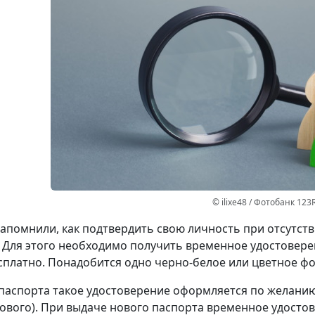
© ilixe48 / Фотобанк 123
апомнили, как подтвердить свою личность при отсутст
 Для этого необходимо получить временное удостовере
сплатно. Понадобится одно черно-белое или цветное фот
паспорта такое удостоверение оформляется по желанию 
ового). При выдаче нового паспорта временное удостов