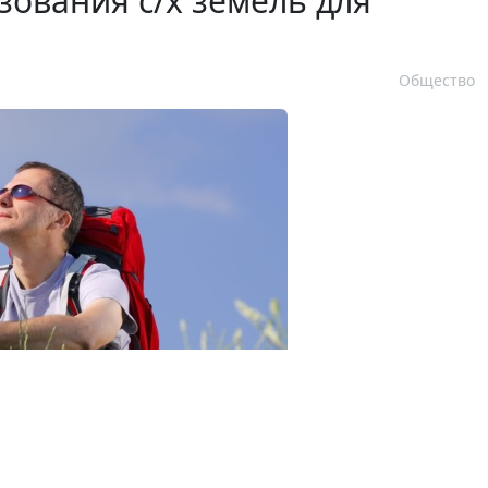
зования с/х земель для
Общество