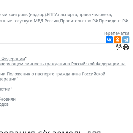
ный контроль (надзор)
,
ЕПГУ
,
паспорта
,
права человека
,
онные госуслуги
,
МВД России
,
Правительство РФ
,
Президент РФ
,
Перепечатка
й Федерации
"
товеряющем личность гражданина Российской Федерации на
ии Положения о паспорте гражданина Российской
едерации
"
истии"
бновили
одов