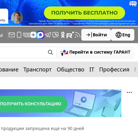
м
Войти
Eng
Перейти в систему ГАРАНТ
ование
Транспорт
Общество
IT
Профессия
П
продукции запрещена еще на 90 дней