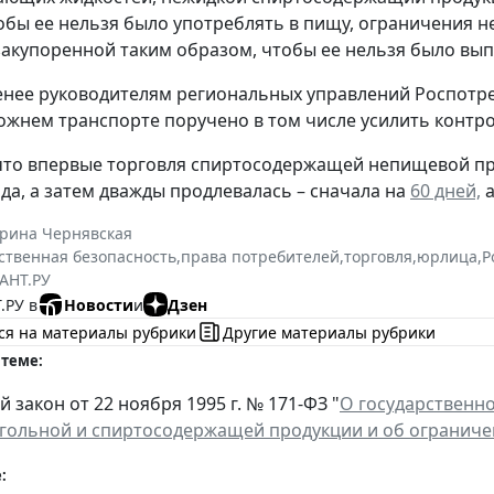
обы ее нельзя было употреблять в пищу, ограничения н
закупоренной таким образом, чтобы ее нельзя было вып
енее руководителям региональных управлений Роспотр
жнем транспорте поручено в том числе усилить контро
что впервые торговля спиртосодержащей непищевой пр
да, а затем дважды продлевалась – сначала на
60 дней,
а
ерина Чернявская
ственная безопасность
,
права потребителей
,
торговля
,
юрлица
,
Р
АНТ.РУ
.РУ в
Новости
и
Дзен
ся на материалы рубрики
Другие материалы рубрики
 теме:
закон от 22 ноября 1995 г. № 171-ФЗ "
О государственн
огольной и спиртосодержащей продукции и об ограниче
: