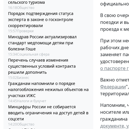
сельского туризма
официальном
16:18
Общество
Порядок подтверждения статуса
В свою очер
эксперта в законе о госконтроле
поездки и в
скорректировали
проезда к ме
15:57
Проверки
Минздрав России актуализировал
При этом не
стандарт медпомощи детям при
рабочих дне
болезни Гоше
заменяет па
15:34
Социальная сфера
Перечень случаев изменения
удостоверен
существенных условий контракта
о паспорте 
решили дополнить
15:02
Бизнес
Важно отмет
Гражданам напомнили о порядке
Федерации
"
налогообложения нежилых объектов на
территориал
участках ИЖС
14:45
Налоги и бухучет
Напомним, ч
Минцифры России не собирается
носителе ил
вводить ограничения на доступ детей в
гражданина 
соцсети
14:20
Общество
документе, 