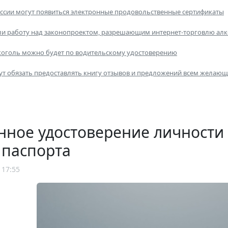
России могут появиться электронные продовольственные сертификаты
ли работу над законопроектом, разрешающим интернет-торговлю ал
коголь можно будет по водительскому удостоверению
ут обязать предоставлять книгу отзывов и предложений всем желаю
нное удостоверение личности
 паспорта
 17:55