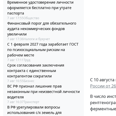
Временное удостоверение личности
оформляется бесплатно при утрате
паспорта
7 авг 17:55
Общество
Финансовый порог для обязательного
аудита некоммерческих фондов
увеличили
7 авг 17:36
Налоги и бухучет
С 1 февраля 2027 года заработает ГОСТ
по психосоциальным рискам на
рабочем месте
7 авг 17:11
Труд
Срок согласования заключения
контракта с единственным
контрагентом сократили
С 10 август
7 авг 16:55
Бизнес
России от 26
ВС РФ признал лишение прав
незаконным при неизвестной личности
В число инс
водителя
7 авг 16:37
Транспорт
рентгеногра
В РФ урегулировали вопросы
ферментные 
использования с/х земель для