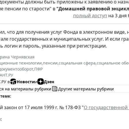
документы должны быть приложены к заявлению о назн
е пенсии по старости" в
"Домашней правовой энцик
полный доступ
на 3 дня 
л, что для получения услуг Фонда в электронном виде
але государственных и муниципальных услуг. И если гр
ь логин и пароль, указанные при регистрации.
ерина Чернявская
ционные технологии
,
пенсии
,
социальная сфера
,
социальное об
документооборот
,
ПФР
АНТ.РУ
.РУ в
Новости
и
Дзен
ся на материалы рубрики
Другие материалы рубрики
 теме:
закон от 17 июля 1999 г. № 178-ФЗ "
О государственной
: