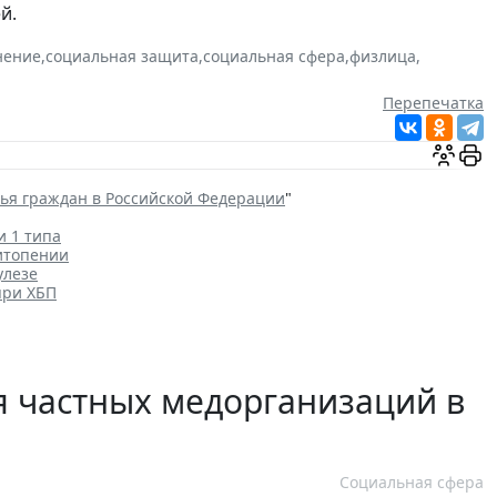
й.
нение
,
социальная защита
,
социальная сфера
,
физлица
,
Перепечатка
вья граждан в Российской Федерации
"
и 1 типа
итопении
улезе
при ХБП
 частных медорганизаций в
Социальная сфера