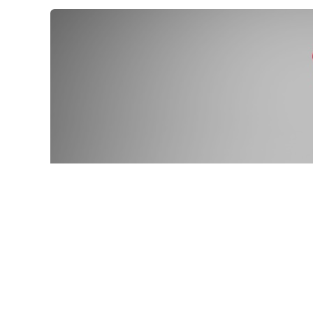
© wellyans / Фотобанк 12
порядок включения частных медорганизаций в реестр о