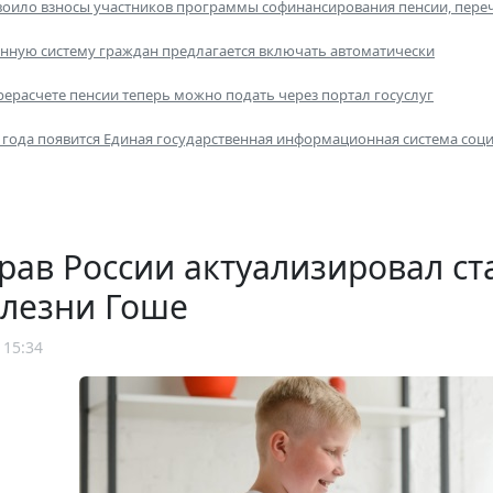
воило взносы участников программы софинансирования пенсии, пер
нную систему граждан предлагается включать автоматически
рерасчете пенсии теперь можно подать через портал госуслуг
года появится Единая государственная информационная система соц
рав России актуализировал с
олезни Гоше
 15:34