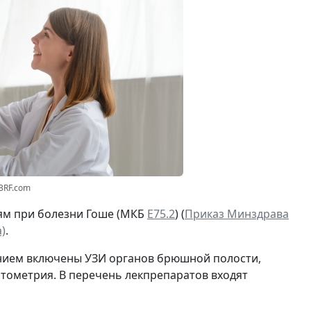
23RF.com
ям при болезни Гоше (МКБ
Е75.2
) (
Приказ Минздрава
)
.
ением включены УЗИ органов брюшной полости,
итометрия. В перечень лекпрепаратов входят