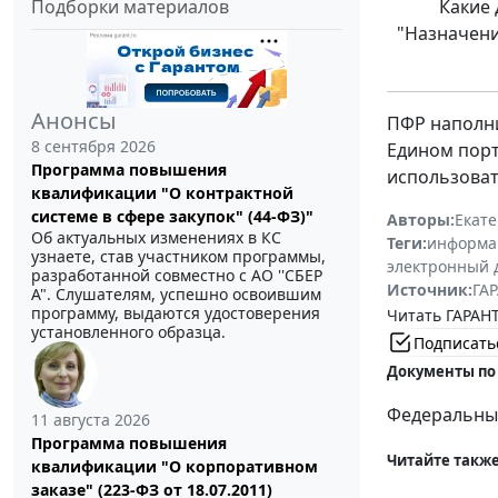
Подборки материалов
Какие 
"Назначени
Анонсы
ПФР наполни
8 сентября 2026
Едином порт
Программа повышения
использоват
квалификации "О контрактной
системе в сфере закупок" (44-ФЗ)"
Авторы:
Екат
Об актуальных изменениях в КС
Теги:
информа
узнаете, став участником программы,
электронный 
разработанной совместно с АО ''СБЕР
Источник:
ГАР
А". Слушателям, успешно освоившим
программу, выдаются удостоверения
Читать ГАРАНТ
установленного образца.
Подписать
Документы по
Федеральный 
11 августа 2026
Программа повышения
Читайте также
квалификации "О корпоративном
заказе" (223-ФЗ от 18.07.2011)