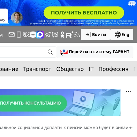
м
Войти
Eng
Перейти в систему ГАРАНТ
ование
Транспорт
Общество
IT
Профессия
П
ральной социальной доплаты к пенсии можно будет в онлайн-