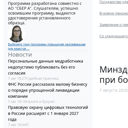
Государство уд
Программа разработана совместно с
АО ''СБЕР А". Слушателям, успешно
освоившим программу, выдаются
В новую пенсио
удостоверения установленного
образца.
Заявление о пе
Cо следующего 
Выберите тему программы повышения квалификации
для юристов ...
Новости
Персональные данные медработника
Минзд
недопустимо публиковать без его
согласия
при б
7 авг 18:27
Судебная практика
ФНС России рассказала малому бизнесу
о порядке упрощенной ликвидации
7 августа 2026
компании
7 авг 18:16
Налоги и бухучет
Правовую охрану цифровых технологий
в России расширят с 1 января 2027
года
7 авг 18:04
IT