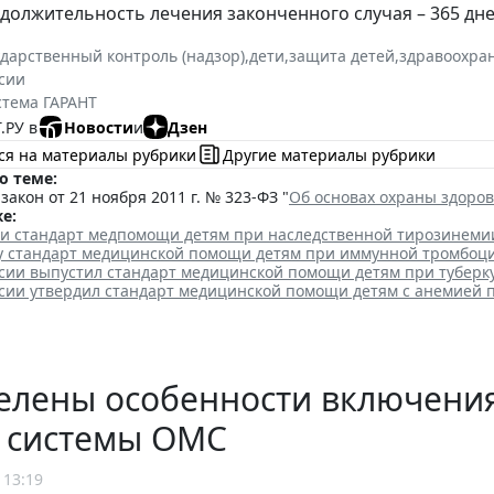
должительность лечения законченного случая – 365 дне
ударственный контроль (надзор)
,
дети
,
защита детей
,
здравоохра
сии
стема ГАРАНТ
.РУ в
Новости
и
Дзен
ся на материалы рубрики
Другие материалы рубрики
о теме:
акон от 21 ноября 2011 г. № 323-ФЗ "
Об основах охраны здоро
е:
ли стандарт медпомощи детям при наследственной тирозинеми
лу стандарт медицинской помощи детям при иммунной тромбоц
сии выпустил стандарт медицинской помощи детям при туберк
сии утвердил стандарт медицинской помощи детям с анемией 
елены особенности включения
р системы ОМС
 13:19