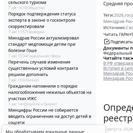
сельского туризма
Средняя про
7 авг 16:18
Общество
Порядок подтверждения статуса
Теги:
2026
,
гос
эксперта в законе о госконтроле
Минздрав Рос
скорректировали
Источник:
Си
7 авг 15:57
Проверки
Читать ГАРАНТ
Минздрав России актуализировал
Подписать
стандарт медпомощи детям при
Документы п
болезни Гоше
Федеральный з
7 авг 15:34
Социальная сфера
Читайте такж
Перечень случаев изменения
В РФ утверди
существенных условий контракта
Вступил в си
Минздрав Рос
решили дополнить
Минздрав Рос
7 авг 15:02
Бизнес
Гражданам напомнили о порядке
налогообложения нежилых объектов на
участках ИЖС
Опред
7 авг 14:45
Налоги и бухучет
Минцифры России не собирается
реест
вводить ограничения на доступ детей в
соцсети
7 авг 14:20
Общество
7 августа 2026
Мы обрабатываем локальные данные