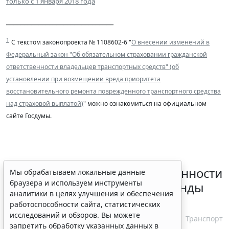
только с 1 января 2018 года
______________________________
1
С текстом законопроекта № 1108602-6
"
О внесении изменений в
Федеральный закон "Об обязательном страховании гражданской
ответственности владельцев транспортных средств" (об
установлении при возмещении вреда приоритета
восстановительного ремонта поврежденного транспортного средства
над страховой выплатой)
" можно ознакомиться на официальном
сайте Госдумы.
Россиянам разъяснили особенности
Мы обрабатываем локальные данные
браузера и используем инструменты
использования сервисов аренды
аналитики в целях улучшения и обеспечения
электросамокатов
работоспособности сайта, статистических
исследований и обзоров. Вы можете
6 августа 2026 18:03
Транспорт
запретить обработку указанных данных в