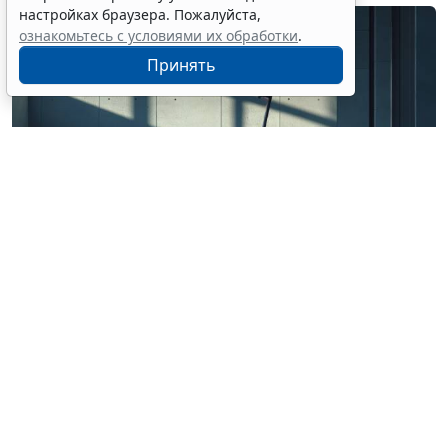
настройках браузера. Пожалуйста,
ознакомьтесь с условиями их обработки
.
Принять
© ss0937943562 / Фотобанк 123RF.com
Роспотребнадзор рассказал, на что обратить
внимание при использовании системы кикшеринга.
В частности, потребителям следует ознакомиться с
пользовательским соглашением, тарифами,
правилами эксплуатации транспортного средства и
порядком списания денег. Публикация размещена на
официальном сайте службы.