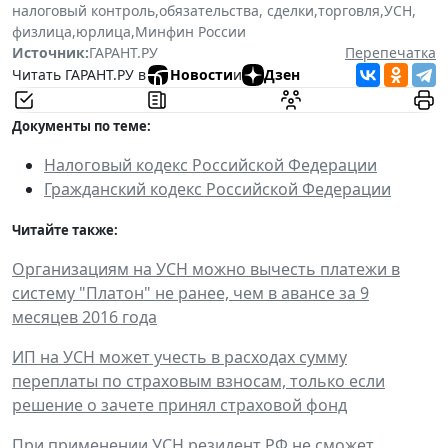
налоговый контроль
,
обязательства, сделки
,
торговля
,
УСН
,
физлица
,
юрлица
,
Минфин России
Источник:
ГАРАНТ.РУ
Перепечатка
Читать ГАРАНТ.РУ в
Новости
и
Дзен
Документы по теме:
Налоговый кодекс Российской Федерации
Гражданский кодекс Российской Федерации
Читайте также:
Организациям на УСН можно вычесть платежи в
систему "Платон" не ранее, чем в авансе за 9
месяцев 2016 года
ИП на УСН может учесть в расходах сумму
переплаты по страховым взносам, только если
решение о зачете принял страховой фонд
При применении УСН резидент РФ не сможет