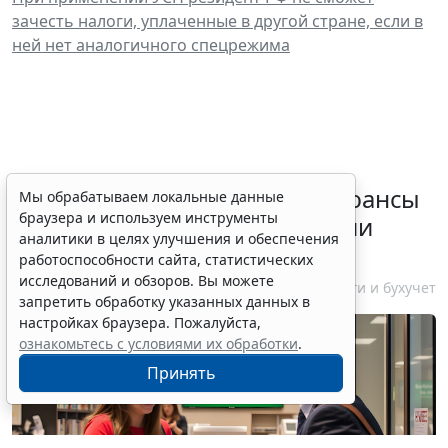
зачесть налоги, уплаченные в другой стране, если в
ней нет аналогичного спецрежима
Резидентам РФ указали на нюансы
Мы обрабатываем локальные данные
браузера и используем инструменты
информирования об открытии
аналитики в целях улучшения и обеспечения
счетов за границей
работоспособности сайта, статистических
исследований и обзоров. Вы можете
6 августа 2026 18:27
Налоги и бухучет
запретить обработку указанных данных в
настройках браузера. Пожалуйста,
ознакомьтесь с условиями их обработки
.
Принять