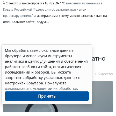
1
С текстом законопроекта № 48959-7 "
О внесении изменений в
Кодекс Российской Федерации об административных
правонарушениях
" и материалами к нему можно ознакомиться на
официальном сайте Госдумы.
Временное удостоверение
Мы обрабатываем локальные данные
браузера и используем инструменты
личности оформляется бесплатно
аналитики в целях улучшения и обеспечения
при утрате паспорта
работоспособности сайта, статистических
исследований и обзоров. Вы можете
7 августа 2026 17:55
Общество
запретить обработку указанных данных в
настройках браузера. Пожалуйста,
ознакомьтесь с условиями их обработки
.
Принять