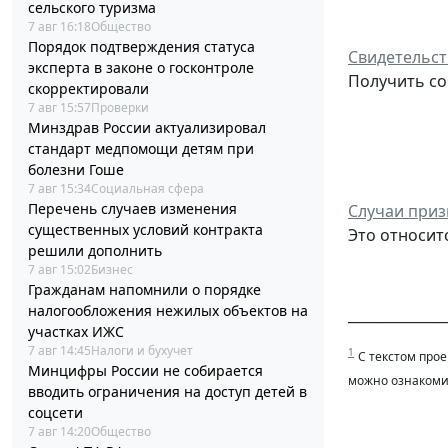
сельского туризма
7 авг 16:18
Общество
Порядок подтверждения статуса
Свидетельст
эксперта в законе о госконтроле
Получить со
скорректировали
7 авг 15:57
Проверки
Минздрав России актуализировал
стандарт медпомощи детям при
болезни Гоше
7 авг 15:34
Социальная сфера
Перечень случаев изменения
Случаи приз
существенных условий контракта
Это относит
решили дополнить
7 авг 15:02
Бизнес
Гражданам напомнили о порядке
налогообложения нежилых объектов на
______________
участках ИЖС
7 авг 14:45
Налоги и бухучет
1
С текстом про
Минцифры России не собирается
можно ознакомит
вводить ограничения на доступ детей в
соцсети
7 авг 14:20
Общество