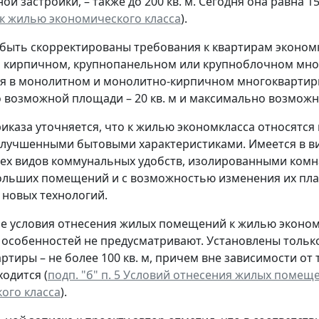
й застройки, – также до 200 кв. м. Сегодня она равна 150
 жилью экономического класса
).
 быть скорректированы требования к квартирам экономк
 кирпичном, крупнопанельном или крупноблочном мног
 в монолитном и монолитно-кирпичном многоквартирны
возможной площади – 20 кв. м и максимально возможной
риказа уточняется, что к жилью экономкласса относятся 
улучшенными бытовыми характеристиками. Имеется в ви
ех видов коммунальных удобств, изолированными комн
льших помещений и с возможностью изменения их пла
новых технологий.
е условия отнесения жилых помещений к жилью эконо
х особенностей не предусматривают. Установлены тольк
тиры – не более 100 кв. м, причем вне зависимости от т
ходится (
подп. "б" п. 5 Условий отнесения жилых помещ
ого класса
).