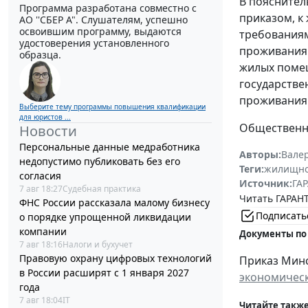
В пояснител
Программа разработана совместно с
приказом, к
АО ''СБЕР А". Слушателям, успешно
освоившим программу, выдаются
требования
удостоверения установленного
проживания.
образца.
жилых поме
государстве
проживания
Выберите тему программы повышения квалификации
для юристов ...
Общественно
Новости
Персональные данные медработника
Авторы:
Вале
недопустимо публиковать без его
Теги:
жилищно
согласия
Источник:
ГАР
7 авг 18:27
Судебная практика
Читать ГАРАНТ
ФНС России рассказала малому бизнесу
Подписать
о порядке упрощенной ликвидации
компании
Документы по
7 авг 18:16
Налоги и бухучет
Правовую охрану цифровых технологий
Приказ Минст
в России расширят с 1 января 2027
экономическ
года
7 авг 18:04
IT
Читайте также