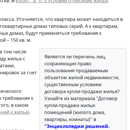
 кв. м (
подп. "а" п. 5 Условий отнесения жилых
ласса. Уточняется, что квартира может находиться в
оквартирных домах типовых серий. А к квартирам,
х домах, будут применяться требования к
 – 150 кв. м.
в том числе
Является ли перечень лиц,
ду жилье с
сохраняющих право
атами,
пользования продаваемым
нировок за счет
объектом жилой недвижимости,
существенным условием
мического
договора купли-продажи жилья?
о требования к
Узнайте из материала "Договор
ого, в каком
купли-продажи жилых
ений к жилью
помещений (жилого дома,
квартиры, комнаты)" в
"Энциклопедии решений.