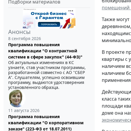
блокированно
Подборки материалов
помещений к
Также могут
деревянном,
Анонсы
находящимся
8 сентября 2026
минимально 
Программа повышения
квалификации "О контрактной
В проекте п
системе в сфере закупок" (44-ФЗ)"
квартиры с 
Об актуальных изменениях в КС
наличием вс
узнаете, став участником программы,
разработанной совместно с АО ''СБЕР
наличием бо
А". Слушателям, успешно освоившим
применения 
программу, выдаются удостоверения
установленного образца.
Действующи
класса таки
площади квар
11 августа 2026
доме она на
Программа повышения
экономическ
квалификации "О корпоративном
заказе" (223-ФЗ от 18.07.2011)