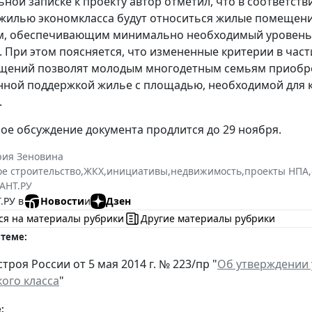
ьной записке к проекту автор отметил, что в соответств
 жилью экономкласса будут относиться жилые помещен
м, обеспечивающим минимально необходимый уровень
 При этом поясняется, что измененные критерии в час
щений позволят молодым многодетным семьям приобре
нной поддержкой жилье с площадью, необходимой для
.
е обсуждение документа продлится до 29 ноября.
рия Зеновина
е строительство
,
ЖКХ
,
инициативы
,
недвижимость
,
проекты НПА
,
АНТ.РУ
.РУ в
Новости
и
Дзен
ся на материалы рубрики
Другие материалы рубрики
 теме:
роя России от 5 мая 2014 г. № 223/пр "
Об утверждении
ого класса
"
: