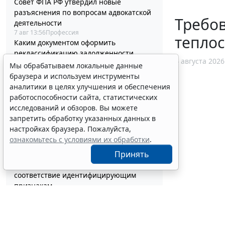
Совет ФПА РФ утвердил новые
разъяснения по вопросам адвокатской
Требов
деятельности
7 авг 13:56
Профессия
тепло
Каким документом оформить
реклассификацию задолженности
4 августа 2026
подотчетного лица
Мы обрабатываем локальные данные
7 авг 13:37
Бюджетный учет
браузера и используем инструменты
Определены особенности включения
аналитики в целях улучшения и обеспечения
частных медорганизаций в реестр
работоспособности сайта, статистических
системы ОМС
исследований и обзоров. Вы можете
7 авг 13:19
Социальная сфера
запретить обработку указанных данных в
Спецрежим НПД вправе применять
настройках браузера. Пожалуйста,
несовершеннолетние в возрасте от 14
ознакомьтесь с условиями их обработки
.
до 18 лет
Принять
7 авг 12:58
Налоги и бухучет
При госрегистрации судна определят
соответствие идентифицирующим
признакам
7 авг 12:34
Транспорт
В Госдуме предложили заменить ЕГЭ
аттестацией в форме государственного