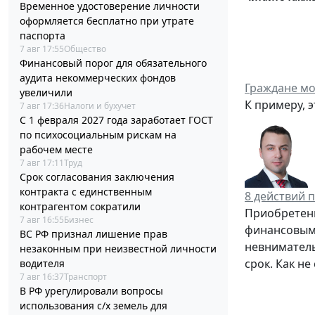
Временное удостоверение личности
оформляется бесплатно при утрате
паспорта
7 авг 17:55
Общество
Финансовый порог для обязательного
аудита некоммерческих фондов
Граждане мо
увеличили
К примеру, 
7 авг 17:36
Налоги и бухучет
С 1 февраля 2027 года заработает ГОСТ
по психосоциальным рискам на
рабочем месте
7 авг 17:11
Труд
Срок согласования заключения
контракта с единственным
8 действий 
контрагентом сократили
Приобретени
7 авг 16:55
Бизнес
финансовыми
ВС РФ признал лишение прав
невниматель
незаконным при неизвестной личности
срок. Как н
водителя
7 авг 16:37
Транспорт
В РФ урегулировали вопросы
использования с/х земель для