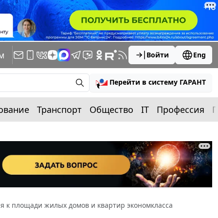
м
Войти
Eng
Перейти в систему ГАРАНТ
ование
Транспорт
Общество
IT
Профессия
П
я к площади жилых домов и квартир экономкласса