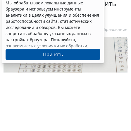
В Госдуме предложили заменить
Мы обрабатываем локальные данные
браузера и используем инструменты
ЕГЭ аттестацией в форме
аналитики в целях улучшения и обеспечения
государственного экзамена
работоспособности сайта, статистических
исследований и обзоров. Вы можете
7 августа 2026 12:15
Образование
запретить обработку указанных данных в
настройках браузера. Пожалуйста,
ознакомьтесь с условиями их обработки
.
Принять
© tomoki1970 / Фотобанк 123RF.com
Парламентарии выступили с инициативой о
проведении ГИА в старом формате.