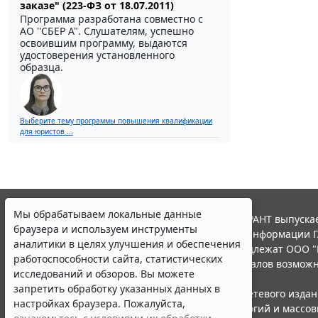
заказе" (223-ФЗ от 18.07.2011)
Программа разработана совместно с
АО ''СБЕР А". Слушателям, успешно
освоившим программу, выдаются
удостоверения установленного
образца.
Выберите тему программы повышения квалификации
для юристов ...
Мы обрабатываем локальные данные
© ООО "НПП "ГАРАНТ-СЕРВИС", 2026. Система ГАРАНТ выпускае
браузера и используем инструменты
участниками Российской ассоциации правовой информации Г
аналитики в целях улучшения и обеспечения
Все права на материалы сайта ГАРАНТ.РУ принадлежат ООО "
работоспособности сайта, статистических
Полное или частичное воспроизведение материалов возможн
исследований и обзоров. Вы можете
Правила использования портала.
запретить обработку указанных данных в
Портал ГАРАНТ.РУ зарегистрирован в качестве сетевого изда
настройках браузера. Пожалуйста,
надзору в сфере связи,информационных технологий и массо