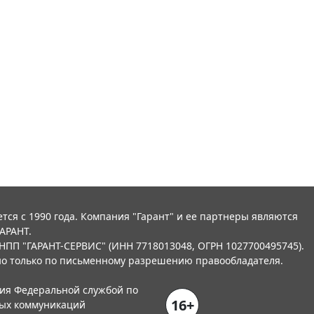
тся с 1990 года. Компания "Гарант" и ее партнеры являются
АРАНТ.
НПП "ГАРАНТ-СЕРВИС" (ИНН 7718013048, ОГРН 1027700495745).
о только по письменному разрешению правообладателя.
ния Федеральной службой по
16+
вых коммуникаций