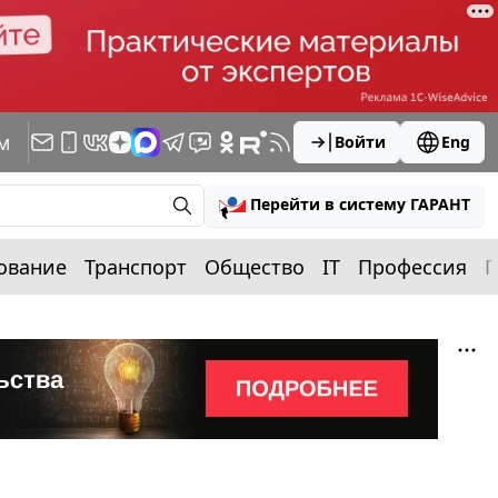
м
Войти
Eng
Перейти в систему ГАРАНТ
ование
Транспорт
Общество
IT
Профессия
П