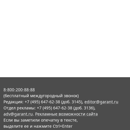
8-800-200-88-88
(бесплатный междугородный звонок)
Редакция: +7 (495) 647-62-38 (доб. 3145),
editor@garant.ru
Отдел рекламы: +7 (495) 647-62-38 (доб. 3136),
adv@garant.ru
.
Рекламные возможности сайта
Если вы заметили опечатку в тексте,
выделите ее и нажмите Ctrl+Enter