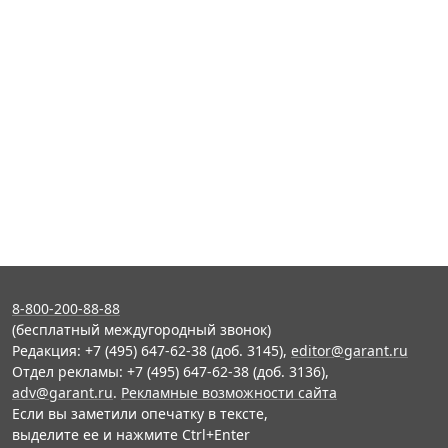
8-800-200-88-88
(бесплатный междугородный звонок)
Редакция: +7 (495) 647-62-38 (доб. 3145),
editor@garant.ru
Отдел рекламы: +7 (495) 647-62-38 (доб. 3136),
adv@garant.ru
.
Рекламные возможности сайта
Если вы заметили опечатку в тексте,
выделите ее и нажмите Ctrl+Enter