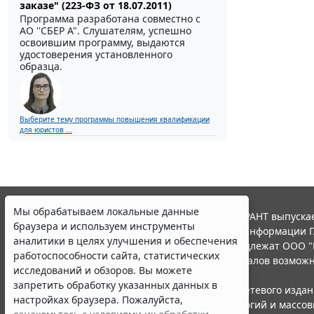
заказе" (223-ФЗ от 18.07.2011)
Программа разработана совместно с
АО ''СБЕР А". Слушателям, успешно
освоившим программу, выдаются
удостоверения установленного
образца.
Выберите тему программы повышения квалификации
для юристов ...
Мы обрабатываем локальные данные
© ООО "НПП "ГАРАНТ-СЕРВИС", 2026. Система ГАРАНТ выпускае
браузера и используем инструменты
участниками Российской ассоциации правовой информации Г
аналитики в целях улучшения и обеспечения
Все права на материалы сайта ГАРАНТ.РУ принадлежат ООО "
работоспособности сайта, статистических
Полное или частичное воспроизведение материалов возможн
исследований и обзоров. Вы можете
Правила использования портала.
запретить обработку указанных данных в
Портал ГАРАНТ.РУ зарегистрирован в качестве сетевого изда
настройках браузера. Пожалуйста,
надзору в сфере связи,информационных технологий и массо