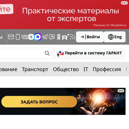
м
Войти
Eng
Перейти в систему ГАРАНТ
ование
Транспорт
Общество
IT
Профессия
П