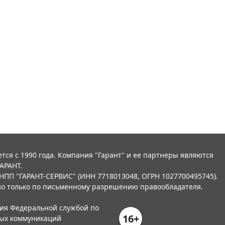
тся с 1990 года. Компания "Гарант" и ее партнеры являются
АРАНТ.
НПП "ГАРАНТ-СЕРВИС" (ИНН 7718013048, ОГРН 1027700495745).
о только по письменному разрешению правообладателя.
ния Федеральной службой по
16+
вых коммуникаций