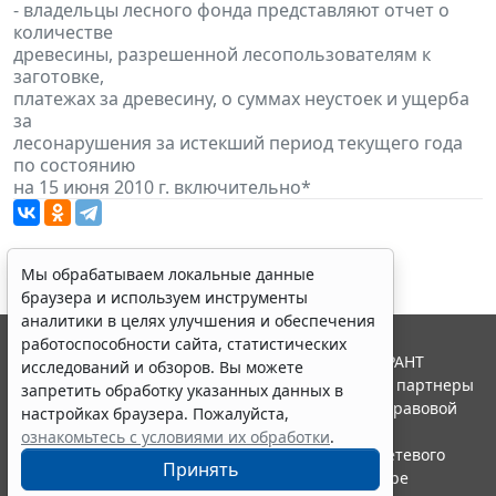
- владельцы лесного фонда представляют отчет о
количестве
древесины, разрешенной лесопользователям к
заготовке,
платежах за древесину, о суммах неустоек и ущерба
за
лесонарушения за истекший период текущего года
по состоянию
на 15 июня 2010 г. включительно*
Мы обрабатываем локальные данные
браузера и используем инструменты
аналитики в целях улучшения и обеспечения
работоспособности сайта, статистических
© ООО "НПП "ГАРАНТ-СЕРВИС", 2026. Система ГАРАНТ
исследований и обзоров. Вы можете
выпускается с 1990 года. Компания "Гарант" и ее партнеры
запретить обработку указанных данных в
являются участниками Российской ассоциации правовой
настройках браузера. Пожалуйста,
информации ГАРАНТ.
ознакомьтесь с условиями их обработки
.
Портал ГАРАНТ.РУ зарегистрирован в качестве сетевого
Принять
издания Федеральной службой по надзору в сфере