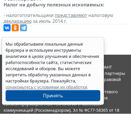
Налог на добычу полезных ископаемых:
- налогоплательщики
представляют
налоговую
декларацию
за июль 2014 г.
Мы обрабатываем локальные данные
браузера и используем инструменты
аналитики в целях улучшения и обеспечения
работоспособности сайта, статистических
© ООО "НПП "ГАРАНТ-СЕРВИС", 2026. Система ГАРАНТ
исследований и обзоров. Вы можете
выпускается с 1990 года. Компания "Гарант" и ее партнеры
запретить обработку указанных данных в
являются участниками Российской ассоциации правовой
настройках браузера. Пожалуйста,
информации ГАРАНТ.
ознакомьтесь с условиями их обработки
.
Портал ГАРАНТ.РУ зарегистрирован в качестве сетевого
Принять
издания Федеральной службой по надзору в сфере
связи,информационных технологий и массовых
коммуникаций (Роскомнадзором), Эл № ФС77-58365 от 18
июня 2014 года.
16+