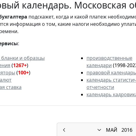
вый календарь. Московская об
бухгалтера
подскажет, когда и какой платеж необходи
вится информация о том, какие налоги необходимо уплат
ремени.
ервисы
:
 бланки и образцы
производственные
ения
(
1267+
)
календари
(1998-202
ляторы
(
100+
)
правовой календар
валют
календарь статисти
ая ставка
отчетности
календарь кадровик
МАЙ
2016