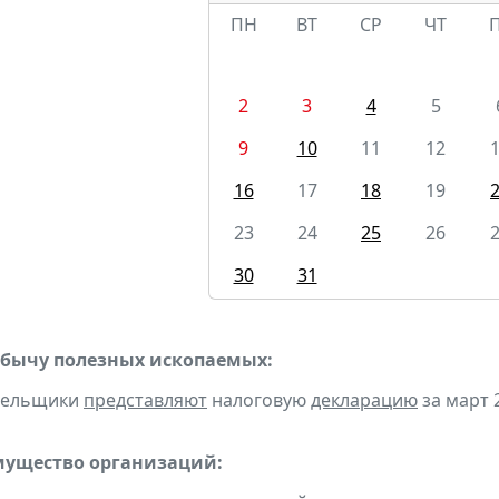
ПН
ВТ
СР
ЧТ
2
3
4
5
9
10
11
12
16
17
18
19
23
24
25
26
30
31
обычу полезных ископаемых:
ательщики
представляют
налоговую
декларацию
за март 2
мущество организаций: