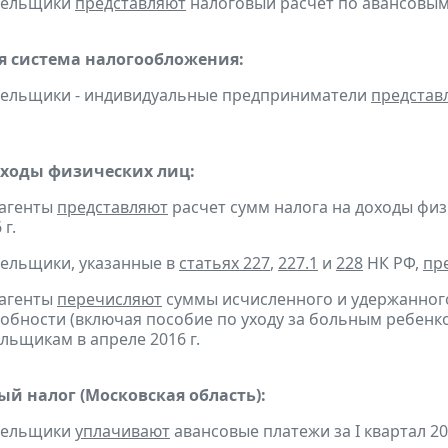
ательщики
представляют
налоговый расчет по авансовым п
 система налогообложения:
тельщики - индивидуальные предприниматели
представ
оходы физических лиц:
 агенты
представляют
расчет сумм налога на доходы физ
 г.
тельщики, указанные в
статьях 227
,
227.1
и
228
НК РФ,
пр
 агенты
перечисляют
суммы исчисленного и удержанного
обности (включая пособие по уходу за больным ребенко
льщикам в апреле 2016 г.
ый налог (Московская область):
ательщики
уплачивают
авансовые платежи за I квартал 201