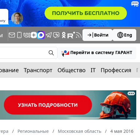
м
Войти
Eng
Перейти в систему ГАРАНТ
ование
Транспорт
Общество
IT
Профессия
П
тера
Региональные
Московская область
4 мая 2016