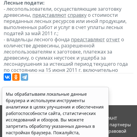
Лесные подати:
- лесопользователи, осуществляющие заготовку
древесины,
представляют
справку
о стоимости
переданных лесных ресурсов или иной продукции,
выполненных работ и услуг в счет уплаты лесных
податей за май 2011 г.;
- владельцы лесного фонда
представляют
отчет
о
количестве древесины, разрешенной
лесопользователям к заготовке, платежах за
древесину, о суммах неустоек и ущерба за
лесонарушения за истекший период текущего года
по состоянию на 15 июня 2011 г. включительно
Мы обрабатываем локальные данные
браузера и используем инструменты
аналитики в целях улучшения и обеспечения
работоспособности сайта, статистических
© ООО "НПП "ГАРАНТ-СЕРВИС", 2026. Система ГАРАНТ
исследований и обзоров. Вы можете
выпускается с 1990 года. Компания "Гарант" и ее партнеры
запретить обработку указанных данных в
являются участниками Российской ассоциации правовой
настройках браузера. Пожалуйста,