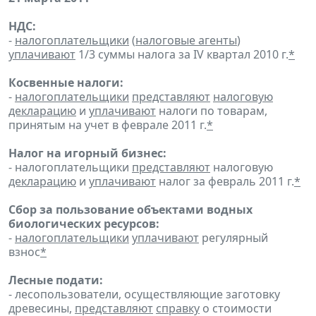
НДС:
-
налогоплательщики
(
налоговые агенты
)
уплачивают
1/3 суммы налога за IV квартал 2010 г.
*
Косвенные налоги:
-
налогоплательщики
представляют
налоговую
декларацию
и
уплачивают
налоги по товарам,
принятым на учет в феврале 2011 г.
*
Налог на игорный бизнес:
- налогоплательщики
представляют
налоговую
декларацию
и
уплачивают
налог за февраль 2011 г.
*
Сбор за пользование объектами водных
биологических ресурсов:
-
налогоплательщики
уплачивают
регулярный
взнос
*
Лесные подати:
- лесопользователи, осуществляющие заготовку
древесины,
представляют
справку
о стоимости