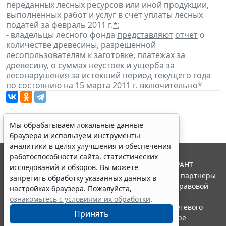
переданных лесных ресурсов или иной продукции,
выполненных работ и услуг в счет уплаты лесных
податей за февраль 2011 г.
*
;
- владельцы лесного фонда
представляют
отчет
о
количестве древесины, разрешенной
лесопользователям к заготовке, платежах за
древесину, о суммах неустоек и ущерба за
лесонарушения за истекший период текущего года
по состоянию на 15 марта 2011 г. включительно
*
Мы обрабатываем локальные данные
браузера и используем инструменты
аналитики в целях улучшения и обеспечения
работоспособности сайта, статистических
© ООО "НПП "ГАРАНТ-СЕРВИС", 2026. Система ГАРАНТ
исследований и обзоров. Вы можете
выпускается с 1990 года. Компания "Гарант" и ее партнеры
запретить обработку указанных данных в
являются участниками Российской ассоциации правовой
настройках браузера. Пожалуйста,
информации ГАРАНТ.
ознакомьтесь с условиями их обработки
.
Портал ГАРАНТ.РУ зарегистрирован в качестве сетевого
Принять
издания Федеральной службой по надзору в сфере