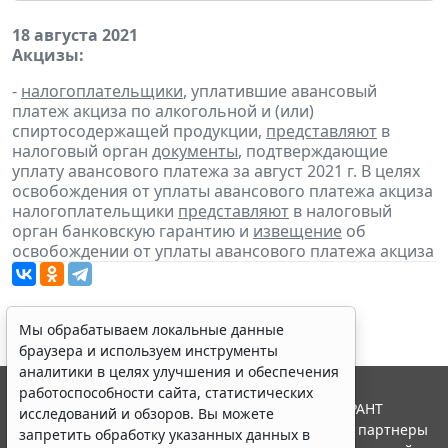
18 августа 2021
Акцизы:
-
налогоплательщики
, уплатившие авансовый
платеж акциза по алкогольной и (или)
спиртосодержащей продукции,
представляют
в
налоговый орган
документы
, подтверждающие
уплату авансового платежа за август 2021 г. В целях
освобождения от уплаты авансового платежа акциза
налогоплательщики
представляют
в налоговый
орган банковскую гарантию и
извещение
об
освобождении от уплаты авансового платежа акциза
Мы обрабатываем локальные данные
браузера и используем инструменты
аналитики в целях улучшения и обеспечения
работоспособности сайта, статистических
© ООО "НПП "ГАРАНТ-СЕРВИС", 2026. Система ГАРАНТ
исследований и обзоров. Вы можете
выпускается с 1990 года. Компания "Гарант" и ее партнеры
запретить обработку указанных данных в