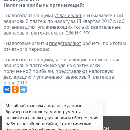
Налог на прибыль организаций:
- налогоплательщики
уплачивают
2-й ежемесячный
авансовый платеж по налогу за III квартал 2017 г. (об
организациях, уплачивающих только квартальные
авансовые платежи, см.
ст. 286
НК РФ);
- налоговые агенты
представляют
расчеты по итогам
отчетного периода;
- налогоплательщики, исчисляющие ежемесячные
авансовые платежи исходя из фактически
полученной прибыли,
представляют
налоговую
декларацию
и
уплачивают
авансовый платеж за
июль 2017 г.
Мы обрабатываем локальные данные
браузера и используем инструменты
аналитики в целях улучшения и обеспечения
работоспособности сайта, статистических
© ООО "НПП "ГАРАНТ-СЕРВИС", 2026. Система ГАРАНТ
исследований и обзоров. Вы можете