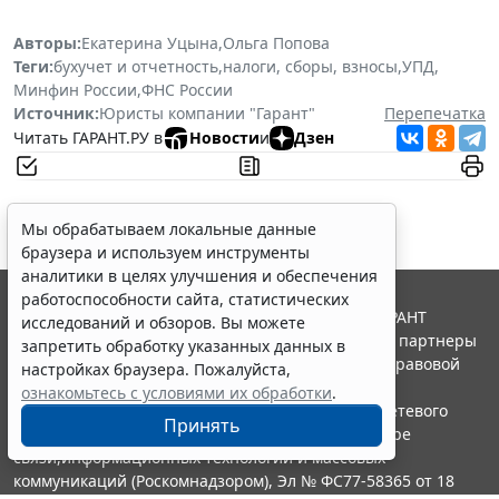
Авторы:
Екатерина Уцына
,
Ольга Попова
Теги:
бухучет и отчетность
,
налоги, сборы, взносы
,
УПД
,
Минфин России
,
ФНС России
Источник:
Юристы компании "Гарант"
Перепечатка
Читать ГАРАНТ.РУ в
Новости
и
Дзен
Мы обрабатываем локальные данные
браузера и используем инструменты
аналитики в целях улучшения и обеспечения
работоспособности сайта, статистических
© ООО "НПП "ГАРАНТ-СЕРВИС", 2026. Система ГАРАНТ
исследований и обзоров. Вы можете
выпускается с 1990 года. Компания "Гарант" и ее партнеры
запретить обработку указанных данных в
являются участниками Российской ассоциации правовой
настройках браузера. Пожалуйста,
информации ГАРАНТ.
ознакомьтесь с условиями их обработки
.
Портал ГАРАНТ.РУ зарегистрирован в качестве сетевого
Принять
издания Федеральной службой по надзору в сфере
связи,информационных технологий и массовых
коммуникаций (Роскомнадзором), Эл № ФС77-58365 от 18