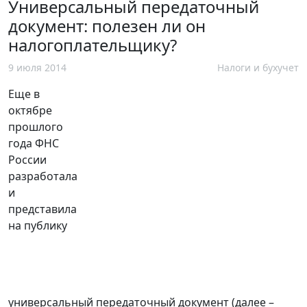
Универсальный передаточный
документ: полезен ли он
налогоплательщику?
9 июля 2014
Налоги и бухучет
Еще в
октябре
прошлого
года ФНС
России
разработала
и
представила
на публику
универсальный передаточный документ (далее –