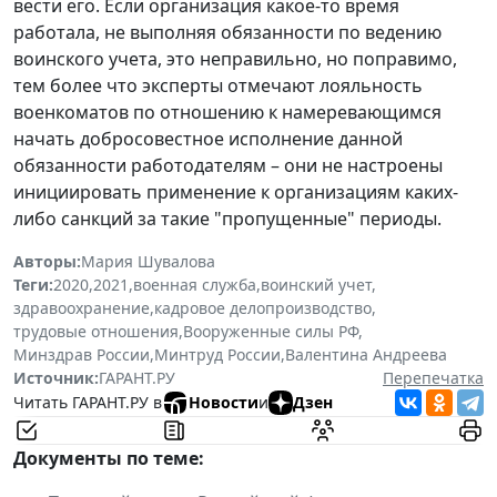
вести его. Если организация какое-то время
работала, не выполняя обязанности по ведению
воинского учета, это неправильно, но поправимо,
тем более что эксперты отмечают лояльность
военкоматов по отношению к намеревающимся
начать добросовестное исполнение данной
обязанности работодателям – они не настроены
инициировать применение к организациям каких-
либо санкций за такие "пропущенные" периоды.
Авторы:
Мария Шувалова
Теги:
2020
,
2021
,
военная служба
,
воинский учет
,
здравоохранение
,
кадровое делопроизводство
,
трудовые отношения
,
Вооруженные силы РФ
,
Минздрав России
,
Минтруд России
,
Валентина Андреева
Источник:
ГАРАНТ.РУ
Перепечатка
Читать ГАРАНТ.РУ в
Новости
и
Дзен
Документы по теме: