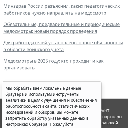
Минздрав России разъяснил, каких педагогических
работников нужно направлять на медосмотр
Обязательные, предварительные и периодические
медосмотры: новый порядок проведения
Для работодателей установлены новые обязанности
в области воинского учета
Медосмотры в 2025 году: кто проходит и как
организовать
Мы обрабатываем локальные данные
браузера и используем инструменты
аналитики в целях улучшения и обеспечения
работоспособности сайта, статистических
© ООО "НПП "ГАРАНТ-СЕРВИС", 2026. Система ГАРАНТ
исследований и обзоров. Вы можете
выпускается с 1990 года. Компания "Гарант" и ее партнеры
запретить обработку указанных данных в
являются участниками Российской ассоциации правовой
настройках браузера. Пожалуйста,